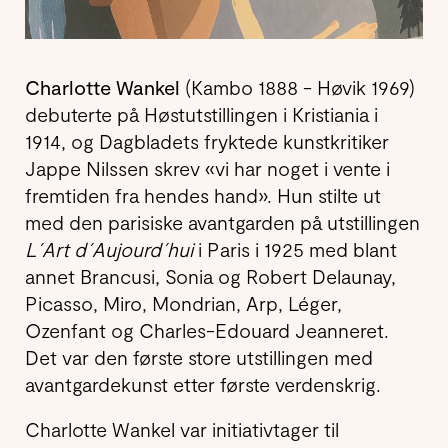
Charlotte Wankel
(Kambo 1888 - Høvik 1969)
debuterte på Høstutstillingen i Kristiania i
1914, og Dagbladets fryktede kunstkritiker
Jappe Nilssen skrev «vi har noget i vente i
fremtiden fra hendes hand». Hun stilte ut
med den parisiske avantgarden på utstillingen
L´Art d´Aujourd´hui
i Paris i 1925 med blant
annet Brancusi, Sonia og Robert Delaunay,
Picasso, Miro, Mondrian, Arp, Léger,
Ozenfant og Charles-Edouard Jeanneret.
Det var den første store utstillingen med
avantgardekunst etter første verdenskrig.
Charlotte Wankel var initiativtager til