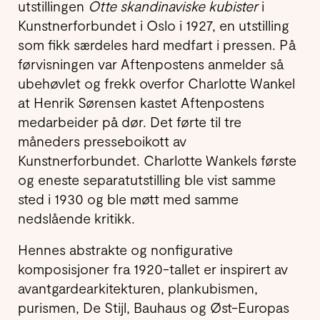
utstillingen
Otte skandinaviske kubister
i
Kunstnerforbundet i Oslo i 1927, en utstilling
som fikk særdeles hard medfart i pressen. På
førvisningen var Aftenpostens anmelder så
ubehøvlet og frekk overfor Charlotte Wankel
at Henrik Sørensen kastet Aftenpostens
medarbeider på dør. Det førte til tre
måneders presseboikott av
Kunstnerforbundet. Charlotte Wankels første
og eneste separatutstilling ble vist samme
sted i 1930 og ble møtt med samme
nedslående kritikk.
Hennes abstrakte og nonfigurative
komposisjoner fra 1920-tallet er inspirert av
avantgardearkitekturen, plankubismen,
purismen, De Stijl, Bauhaus og Øst-Europas