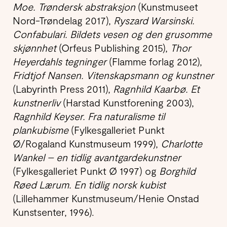
Moe. Trøndersk abstraksjon
(Kunstmuseet
Nord-Trøndelag 2017),
Ryszard Warsinski.
Confabulari. Bildets vesen og den grusomme
skjønnhet
(Orfeus Publishing 2015),
Thor
Heyerdahls tegninger
(Flamme forlag 2012),
Fridtjof Nansen. Vitenskapsmann og kunstner
(Labyrinth Press 2011),
Ragnhild Kaarbø. Et
kunstnerliv
(Harstad Kunstforening 2003),
Ragnhild Keyser. Fra naturalisme til
plankubisme
(Fylkesgalleriet Punkt
Ø/Rogaland Kunstmuseum 1999),
Charlotte
Wankel – en tidlig avantgardekunstner
(Fylkesgalleriet Punkt Ø 1997) og
Borghild
Røed Lærum. En tidlig norsk kubist
(Lillehammer Kunstmuseum/Henie Onstad
Kunstsenter, 1996).