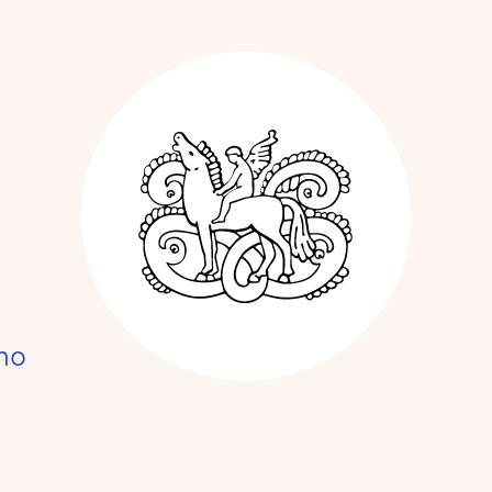
Kunstnerforbun
no