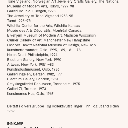
Tone Vigeland, Norwegian Art Jewellery Crafts Gallery, The National
Museum of Modern Arts, Tokyo, 1997-98
Galleri Bouhlou, Bergen, 1998
The Jewellery of Tone Vigeland 1958-95
Turné 1996-97:
Witchita Center for the Arts, Witchita Kansas
Musée des Arts Décoratifs, Montréal Canada
Elvehjem Museum of Modern Art, Madison Wisconsin
Currier Gallery of Art, Manchester New Hampshire
Cooper-Hewitt National Museum of Design, New York
Kunstnerforbundet, Oslo, 1995, –89, –81, –78
Helen Drutt, Philadelphia, 1994
Electrum Gallery, New York, 1990
Artwear, New York, 1987, –83
Kunstindustrimuseet, Oslo, 1986
Galleri Ingeleiv, Bergen, 1982, –77
Electrum Gallery, London, 1981
Smykkegalleriet Dahlsveen, Trondheim, 1975
Galleri 71, Tromsø, 1973
Kunstnernes Hus, Oslo, 1967
Deltatt i divers gruppe- og kollektivutstillinger i inn- og utland siden
1959.
INNKJØP