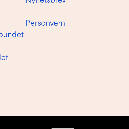
Personvern
bundet
det