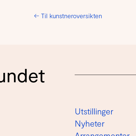
←
Til kunstneroversikten
undet
Utstillinger
Nyheter
Arrangementer