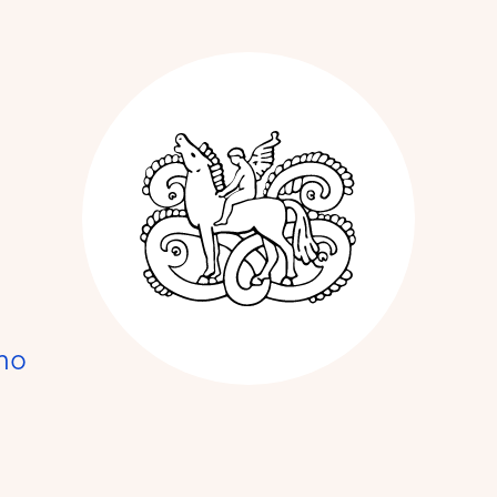
Kunstnerforbun
no