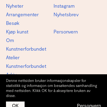
Nyheter
Instagram
Arrangementer
Nyhetsbrev
Besøk
Kjøp kunst
Personvern
Om
Kunstnerforbundet
Atelier
Kunstnerforbundet
Arkiv
Denne nettsiden bruker informasjonskapsler for
statistikk og informasjon om besøkendes samhandling
med nettsiden. Klikk OK for å akseptere bruken av
disse.
© Kunstnerforbundet AS 2026
OK
Personvern