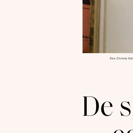
Else Christie Kie
De s