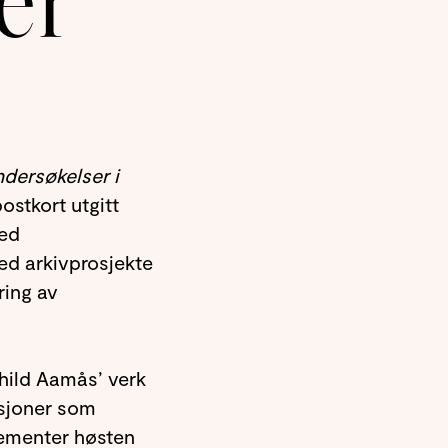
er
ndersøkelser i
ostkort utgitt
med
ed arkivprosjekte
ring av
hild Aamås’ verk
ksjoner som
gementer høsten