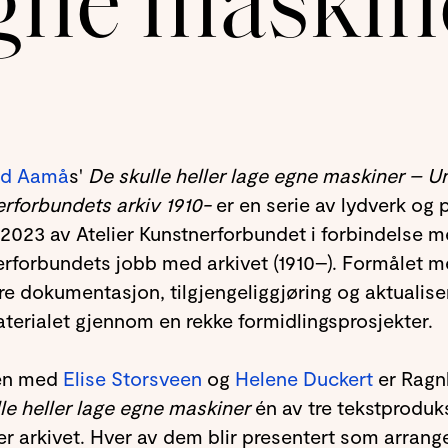
gne maskin
ld Aamå
s'
De skulle heller lage egne maskiner – U
rforbundets arkiv 1910-
er en serie av
lydverk og p
2023 av Atelier Kunstnerforbundet i forbindelse 
rforbundets jobb med arkivet (1910–). Formålet m
kre dokumentasjon, tilgjengeliggjøring og aktualise
terialet gjennom en rekke formidlingsprosjekter.
n med
Elise Storsveen
og
Helene Duckert
er Ragn
le heller lage egne maskiner
én av tre tekstprodu
er arkivet. Hver av dem blir presentert som arran