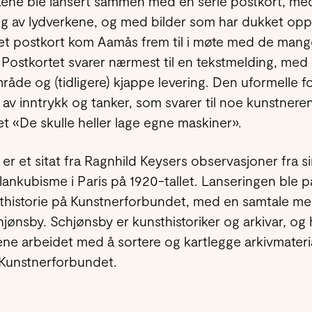
ene ble lansert sammen med en serie postkort, med
ing av lydverkene, og med bilder som har dukket opp 
t postkort kom Aamås frem til i møte med de mange
. Postkortet svarer nærmest til en tekstmelding, med
mråde og (tidligere) kjappe levering. Den uformelle f
 av inntrykk og tanker, som svarer til noe kunstnere
et «De skulle heller lage egne maskiner».
n er et sitat fra Ragnhild Keysers observasjoner fra 
lankubisme i Paris på 1920-tallet. Lanseringen ble p
thistorie på Kunstnerforbundet, med en samtale me
jønsby. Schjønsby er kunsthistoriker og arkivar, o
rene arbeidet med å sortere og kartlegge arkivmater
Kunstnerforbundet.