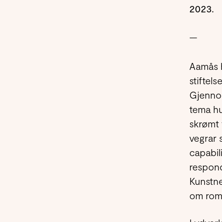
2023.
—
Aamås h
stiftels
Gjennom
tema hu
skrømt 
vegrar 
capabil
respond
Kunstne
om rom 