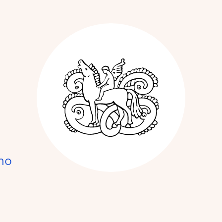
Kunstnerforbun
no