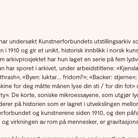
ar undersøkt Kunstnerforbundets utstillingsarkiv som
en i 1910 og gir et unikt, historisk innblikk i norsk kun
 arkivprosjektet har hun laget en serie på fem lyd
n har sporet i arkivet, under arbeidstitlene: «Kjensla
thrash», «Byen: luktar... fridom?»; «Backer: stjerne»
skine for deg måtte månen lyse din sti / for din fot»
ity». De korte, soniske mikroessayene, som utgjør l
erer på historien som er lagret i utvekslingen mell
rforbundet og kunstnerene siden 1910, og den påf
og virkningen av rom på mennesker, er gravitasjons