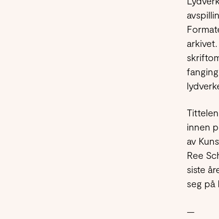
Lydverk
avspill
Formate
arkivet
skrifto
fanging
lydverk
Tittele
innen p
av Kuns
Ree Sch
siste å
seg på 
—