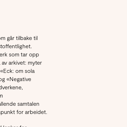
 går tilbake til
stoffentlighet.
verk som tar opp
 av arkivet: myter
; «Eck: om sola
 og «Negative
ydverkene,
om
allende samtalen
punkt for arbeidet.