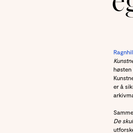
e
Ragnhi
Kunstne
høsten 
Kunstne
er å si
arkivma
Samme
De skul
utforsk