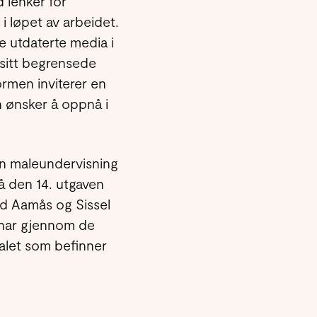
 lenker for
i løpet av arbeidet.
 utdaterte media i
 sitt begrensede
ormen inviterer en
n ønsker å oppnå i
sin maleundervisning
å den 14. utgaven
d Aamås og Sissel
g har gjennom de
ialet som befinner