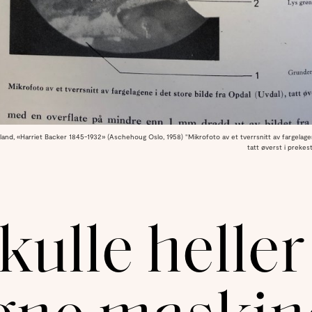
lland, «Harriet Backer 1845-1932» (Aschehoug Oslo, 1958) "Mikrofoto av et tverrsnitt av fargelagen
tatt øverst i preke
kulle heller