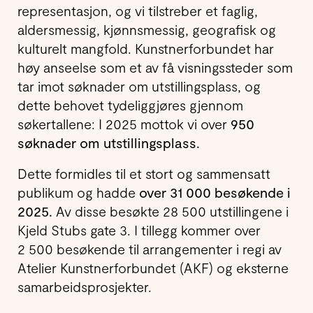
representasjon, og vi tilstreber et faglig,
aldersmessig, kjønnsmessig, geografisk og
kulturelt mangfold. Kunstnerforbundet har
høy anseelse som et av få visningssteder som
tar imot søknader om utstillingsplass, og
dette behovet tydeliggjøres gjennom
søkertallene: I 2025 mottok vi over
950
søknader om utstillingsplass.
Dette formidles til et stort og sammensatt
publikum og hadde
over 31 000 besøkende i
2025.
Av disse besøkte 28 500 utstillingene i
Kjeld Stubs gate 3. I tillegg kommer over
2 500 besøkende til arrangementer i regi av
Atelier Kunstner­forbundet (AKF) og eksterne
samarbeids­prosjekter.