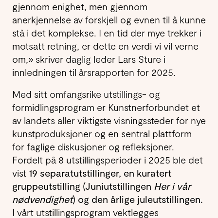
gjennom enighet, men gjennom
anerkjennelse av forskjell og evnen til å kunne
stå i det komplekse. I en tid der mye trekker i
motsatt retning, er dette en verdi vi vil verne
om,» skriver daglig leder Lars Sture i
innledningen til årsrapporten for 2025.
Med sitt omfangsrike utstillings- og
formidlings­program er Kunstnerforbundet et
av landets aller viktigste visningssteder for nye
kunstproduksjoner og en sentral plattform
for faglige diskusjoner og refleksjoner.
Fordelt på 8 utstillingsperioder i 2025 ble det
vist
19 separat­utstillinger, en kuratert
gruppe­utstilling (Juniutstillingen
Her i vår
nødvendighet
) og den årlige juleutstillingen.
I vårt utstillings­program vektlegges