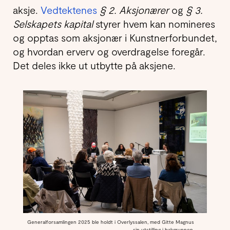
aksje.
Vedtektenes
§ 2. Aksjonærer
og
§ 3.
Selskapets kapital
styrer hvem kan nomineres
og opptas som aksjonær i Kunstnerforbundet,
og hvordan erverv og overdragelse foregår.
Det deles ikke ut utbytte på aksjene.
Generalforsamlingen 2025 ble holdt i Overlyssalen, med Gitte Magnus
sin utstilling i bakgrunnen.