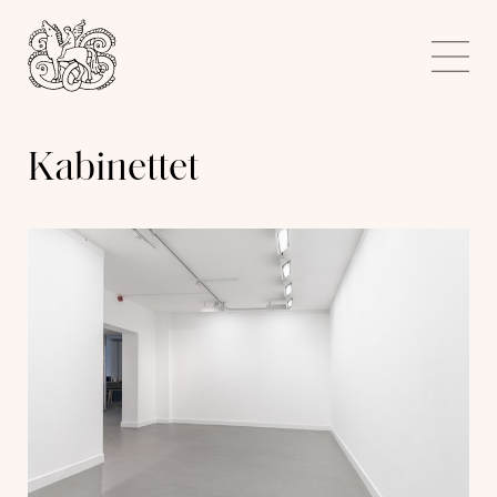
Kunstnerforbundet
Me
Kabinettet