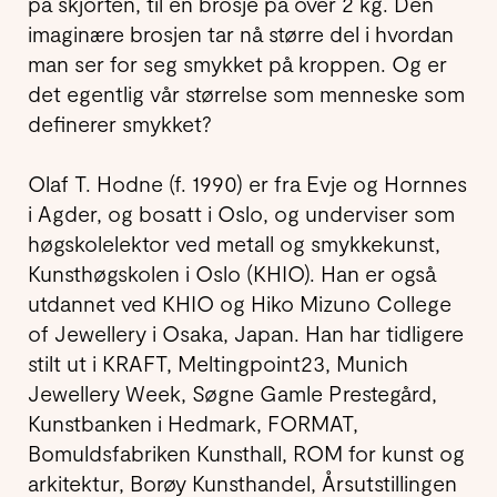
på skjorten, til en brosje på over 2 kg. Den
imaginære brosjen tar nå større del i hvordan
man ser for seg smykket på kroppen. Og er
det egentlig vår størrelse som menneske som
definerer smykket?
Olaf T. Hodne (f. 1990) er fra Evje og Hornnes
i Agder, og bosatt i Oslo, og underviser som
høgskolelektor ved metall og smykkekunst,
Kunsthøgskolen i Oslo (KHIO). Han er også
utdannet ved KHIO og Hiko Mizuno College
of Jewellery i Osaka, Japan. Han har tidligere
stilt ut i KRAFT, Meltingpoint23, Munich
Jewellery Week, Søgne Gamle Prestegård,
Kunstbanken i Hedmark, FORMAT,
Bomuldsfabriken Kunsthall, ROM for kunst og
arkitektur, Borøy Kunsthandel, Årsutstillingen