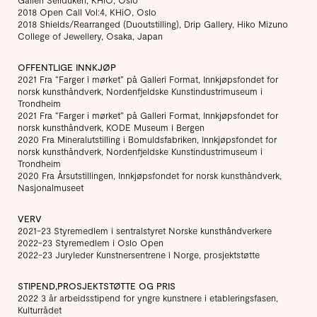
Galleri Seilduken, KHiO, Oslo
2018 Open Call Vol:4, KHiO, Oslo
2018 Shields/Rearranged (Duoutstilling), Drip Gallery, Hiko Mizuno
College of Jewellery, Osaka, Japan
OFFENTLIGE INNKJØP
2021 Fra “Farger i mørket” på Galleri Format, Innkjøpsfondet for
norsk kunsthåndverk, Nordenfjeldske Kunstindustrimuseum i
Trondheim
2021 Fra “Farger i mørket” på Galleri Format, Innkjøpsfondet for
norsk kunsthåndverk, KODE Museum i Bergen
2020 Fra Mineralutstilling i Bomuldsfabriken, Innkjøpsfondet for
norsk kunsthåndverk, Nordenfjeldske Kunstindustrimuseum i
Trondheim
2020 Fra Årsutstillingen, Innkjøpsfondet for norsk kunsthåndverk,
Nasjonalmuseet
VERV
2021-23 Styremedlem i sentralstyret Norske kunsthåndverkere
2022-23 Styremedlem i Oslo Open
2022-23 Juryleder Kunstnersentrene i Norge, prosjektstøtte
STIPEND,PROSJEKTSTØTTE OG PRIS
2022 3 år arbeidsstipend for yngre kunstnere i etableringsfasen,
Kulturrådet