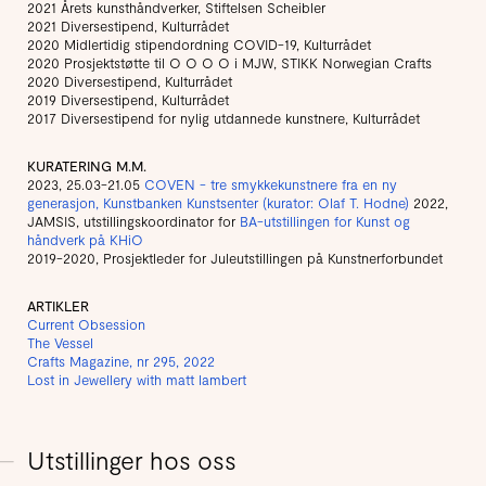
2021 Årets kunsthåndverker, Stiftelsen Scheibler
2021 Diversestipend, Kulturrådet
2020 Midlertidig stipendordning COVID-19, Kulturrådet
2020 Prosjektstøtte til O O O O i MJW, STIKK Norwegian Crafts
2020 Diversestipend, Kulturrådet
2019 Diversestipend, Kulturrådet
2017 Diversestipend for nylig utdannede kunstnere, Kulturrådet
KURATERING M.M.
2023, 25.03-21.05
COVEN - tre smykkekunstnere fra en ny
generasjon, Kunstbanken Kunstsenter (kurator: Olaf T. Hodne)
2022,
JAMSIS, utstillingskoordinator for
BA-utstillingen for Kunst og
håndverk på KHiO
2019-2020, Prosjektleder for Juleutstillingen på Kunstnerforbundet
ARTIKLER
Current Obsession
The Vessel
Crafts Magazine, nr 295, 2022
Lost in Jewellery with matt lambert
Utstillinger hos oss