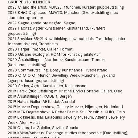
GRUPPEUTSTILLINGER
2023 C-and the artist, MJW23, München, kuratert gruppeutstilling
2023 KHiO Displaced, MJW23, München (Skole-utstilling med
studenter og lærere)
2022 Søgne gamle prestegård, Søgne
2022 Habitat, Agder kunstsenter, Kristiansand, (kuratert
gruppeutstilling)
2021 Smykker 85-21:New thinking, new materials, Trøndelag senter
for samtidskunst, Trondheim
2020 Farger i mørket, Galleri Format
2020 Urbane økologier, ROM for kunst og arkitektur
2020 Årsutstillingen, Nordnorsk Kunstmuseum, Tromsø
(Konkurranseutstilling)
2020 Sommerutstilling, Borøy Kunsthandel, Tvedestrand
2020 O O O O, Munich Jewellery Week, München, Tyskland
(egenprodusert gruppeutstilling)
2020 Se lys, Agder Kunstsenter, Kristiansand
2019 Fersk, (duo-utstilling m Kristine Ervik) Portabel Galleri, Oslo
2019 Årsutstillingen, KODE 1, Bergen
2019 Hatch, Galleri ARTendal, Arendal
2019 Marzee Degree show, Gallery Marzee, Nijmegen, Nederland
2019 MFA Degree show: A Better Past Is Still Possible, KHiO, Oslo
2019 Ek-kinesis, Ilias Lalaounis Jewelry Museum, Athens Jewellery
Week, Aten, Hellas
2018 Chaos, La Galeller, Sevilla, Spania
2018 Kōkan/Vahetus: Exchange studies retrospective (Duoutstilling),