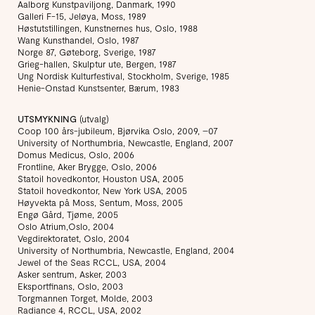
Aalborg Kunstpaviljong, Danmark, 1990
Galleri F-15, Jeløya, Moss, 1989
Høstutstillingen, Kunstnernes hus, Oslo, 1988
Wang Kunsthandel, Oslo, 1987
Norge 87, Gøteborg, Sverige, 1987
Grieg-hallen, Skulptur ute, Bergen, 1987
Ung Nordisk Kulturfestival, Stockholm, Sverige, 1985
Henie-Onstad Kunstsenter, Bærum, 1983
UTSMYKNING
(utvalg)
Coop 100 års-jubileum, Bjørvika Oslo, 2009, –07
University of Northumbria, Newcastle, England, 2007
Domus Medicus, Oslo, 2006
Frontline, Aker Brygge, Oslo, 2006
Statoil hovedkontor, Houston USA, 2005
Statoil hovedkontor, New York USA, 2005
Høyvekta på Moss, Sentum, Moss, 2005
Engø Gård, Tjøme, 2005
Oslo Atrium,Oslo, 2004
Vegdirektoratet, Oslo, 2004
University of Northumbria, Newcastle, England, 2004
Jewel of the Seas RCCL, USA, 2004
Asker sentrum, Asker, 2003
Eksportfinans, Oslo, 2003
Torgmannen Torget, Molde, 2003
Radiance 4, RCCL, USA, 2002