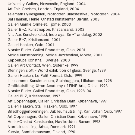
University Gallery, Newcastle, England, 2004
Art Fair, Chelsea, London, England, 2004
Telemark Fylkesgalleri, Notodden Bluesfestival, Notodden, 2004
Sal Haaken, Henie-Onstad kunstsenter, Bærum, 2003
Galleri Gamle Ormelet, Tjøme, 2003
Galler Bi-Z, Kunstmappe, Kristiansand, 2002
Nils Aas Kunstverksted, Inderøya, Sør-Trøndelag, 2002
Galler Bi-Z, Kristiansand, 2001
Galleri Haaken, Oslo, 2001
Norske Bilder, Galleri Brandstrup, Oslo, 2001
Molde Kunstforening, Molde Jazzfestival, Molde, 2001
Kapperups Konsthall, Sverige, 2000
Galleri Art Contact, Wien, Østerrike, 1999
Steningen slott - World exhibition of glass, Sverige, 1999
Galleri Haaken, Le Petit Format, Oslo, 1999
Lillehammer Kunstmuseum, Steinhoggere, Lillehammer, 1998
Grafikkutstilling, Xi-an Academy of FINE Arts, China, 1998
Norske Bilder, Galleri Brandstrup, Oslo, 1998-04
Galleri Bi-Z, Kristiansand, 1997
Art Copenhagen, Galleri Christian Dam, København, 1997
Galleri Haaken, Stall Haaken, Oslo, 1997
Billedhoggerforeningen, Jubileumsutstilling, Karl Johan Oslo, 1997
Art Copenhagen, Galleri Christian Dam, København, 1995
Henie-Onstad Kunstsenter, Høvikodden, Bærum, 1993
Nordisk utstilling, Århus, Danmark, 1991
Kuovla, Samtidsmuseum, Finland, 1990