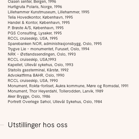
Oasen senter, Bergen, 1996
Hurtigruta Polaris, Norge, 1996
Lillehammer Kunstmuseum, Lillehammer, 1995
Telia Hovedkontor, København, 1995
Handel & Kontor, København, 1995
P. Brøste A/S, København, 1995
PGS Consulting, Lysaker, 1995
RCCL cruiseskip, USA, 1995
Sparebanken NOR, administrasjonsbygg, Oslo, 1995
Trygve Lie - monumentet, Furuset, Oslo, 1994
NRK - Østlandssendingen, Oslo, 1993
RCCL cruiseskip, USA,1993
Kapellet, Ullevål sykehus, Oslo, 1993
Statoils gassterminal, Kårstø, 1992
Advokatfirma BAHR, Oslo, 1990
RCCL cruiseskip, USA, 1990
Monument, Rokta-forliset, Aukra kommune, Møre og Romsdal, 1991
Monument, Thor Heyerdahl, Tollerodden, Larvik, 1989
Aker Brygge, Oslo, 1986
Portrett Overlege Søhol, Ullevål Sykehus, Oslo, 1984
Utstillinger hos oss