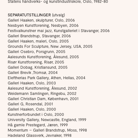
Statens håndverks- og kunstindustriskole, Oslo, 1982-80
SEPARATUTSTILLINGER
(utvalg)
Galleri Haaken, skulpturer, Oslo, 2006
Nesbyen Kunstforening, Nesbyen, 2006
Festivalkunstner mai jazz, Kunstgalleriet i Stavanger, 2006
Galleri Brandstrup, Stavanger, 2006
Galleri Haaken, maleri, Oslo, 2005
Grounds For Sculpture, New Jersey, USA, 2005
Galleri Osebro, Porsgrunn, 2005
Aalesunds Kunstforening, Ålesund, 2005
Risør Kunstforening, Risør, 2005
Galleri Dobag, Kristiansund, 2005
Galleri Brevik ,Tromsø, 2004
Eleftherias Park Gallery, Athen, Hellas, 2004
Galleri Haaken, Oslo, 2003
Aalesund Kunstforening, Ålesund, 2002
Weidemann Samlingen, Ringebu, 2002
Galleri Christian Dam, København, 2001
Galleri G, Rosendal, 2001
Galleri Haaken, Oslo, 2000
Kunstnerforbundet i Oslo, 2000
University Gallery, Newcastle, England, 1999
Hå gamle Prestegard, Jæren, 1999
Momentum – Galleri Brandstrup, Moss, 1998
Hadeland Glassverk, Jevnaker, 1998