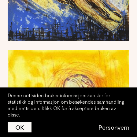
Denne nettsiden bruker informasjonskapsler for
statistikk og informasjon om besøkendes samhandling
med nettsiden. Klikk OK for å akseptere bruken av
disse.
Vil du motta nyhetsbrev fra
JA
NEI
OK
Personvern
Kunstnerforbundet?