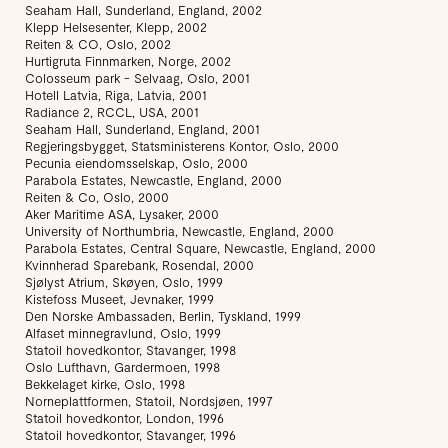
Seaham Hall, Sunderland, England, 2002
Klepp Helsesenter, Klepp, 2002
Reiten & CO, Oslo, 2002
Hurtigruta Finnmarken, Norge, 2002
Colosseum park - Selvaag, Oslo, 2001
Hotell Latvia, Riga, Latvia, 2001
Radiance 2, RCCL, USA, 2001
Seaham Hall, Sunderland, England, 2001
Regjeringsbygget, Statsministerens Kontor, Oslo, 2000
Pecunia eiendomsselskap, Oslo, 2000
Parabola Estates, Newcastle, England, 2000
Reiten & Co, Oslo, 2000
Aker Maritime ASA, Lysaker, 2000
University of Northumbria, Newcastle, England, 2000
Parabola Estates, Central Square, Newcastle, England, 2000
Kvinnherad Sparebank, Rosendal, 2000
Sjølyst Atrium, Skøyen, Oslo, 1999
Kistefoss Museet, Jevnaker, 1999
Den Norske Ambassaden, Berlin, Tyskland, 1999
Alfaset minnegravlund, Oslo, 1999
Statoil hovedkontor, Stavanger, 1998
Oslo Lufthavn, Gardermoen, 1998
Bekkelaget kirke, Oslo, 1998
Norneplattformen, Statoil, Nordsjøen, 1997
Statoil hovedkontor, London, 1996
Statoil hovedkontor, Stavanger, 1996