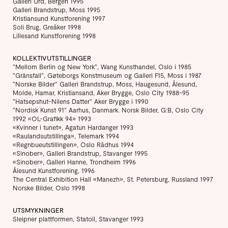
Galleri Urd, Bergen 1995
Galleri Brandstrup, Moss 1995
Kristiansund Kunstforening 1997
Soli Brug, Greåker 1998
Lillesand Kunstforening 1998
KOLLEKTIVUTSTILLINGER
“Mellom Berlin og New York”, Wang Kunsthandel, Oslo i 1985
“Gränsfall”, Gøteborgs Konstmuseum og Galleri F15, Moss i 1987
“Norske Bilder” Galleri Brandstrup, Moss, Haugesund, Ålesund,
Molde, Hamar, Kristiansand, Aker Brygge, Oslo City 1988-95
“Hatsepshut-Nilens Datter” Aker Brygge i 1990
“Nordisk Kunst 91” Aarhus, Danmark. Norsk Bilder, G:B, Oslo City
1992 «OL-Grafikk 94» 1993
«Kvinner i tunet», Agatun Hardanger 1993
«Raulandsutstillinga», Telemark 1994
«Regnbueutstillingen», Oslo Rådhus 1994
«Sinober», Galleri Brandstrup, Stavanger 1995
«Sinober», Galleri Hanne, Trondheim 1996
Ålesund Kunstforening, 1996
The Central Exhibition Hall «Manezh», St. Petersburg, Russland 1997
Norske Bilder, Oslo 1998
UTSMYKNINGER
Sleipner plattformen, Statoil, Stavanger 1993