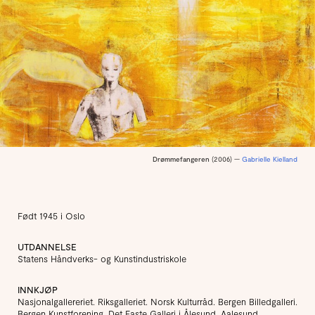
Drømmefangeren
(2006) —
Gabrielle Kielland
Født 1945 i Oslo
UTDANNELSE
Statens Håndverks- og Kunstindustriskole
INNKJØP
Nasjonalgallereriet. Riksgalleriet. Norsk Kulturråd. Bergen Billedgalleri.
Bergen Kunstforening. Det Faste Galleri i Ålesund. Aalesund