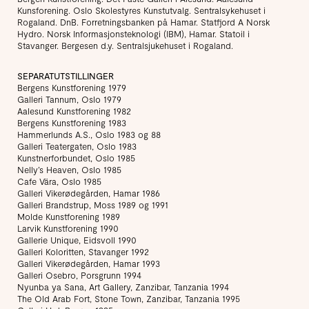
Kunsforening. Oslo Skolestyres Kunstutvalg. Sentralsykehuset i
Rogaland. DnB. Forretningsbanken på Hamar. Statfjord A Norsk
Hydro. Norsk Informasjonsteknologi (IBM), Hamar. Statoil i
Stavanger. Bergesen d.y. Sentralsjukehuset i Rogaland.
SEPARATUTSTILLINGER
Bergens Kunstforening 1979
Galleri Tannum, Oslo 1979
Aalesund Kunstforening 1982
Bergens Kunstforening 1983
Hammerlunds A.S., Oslo 1983 og 88
Galleri Teatergaten, Oslo 1983
Kunstnerforbundet, Oslo 1985
Nelly’s Heaven, Oslo 1985
Cafe Vära, Oslo 1985
Galleri Vikerødegården, Hamar 1986
Galleri Brandstrup, Moss 1989 og 1991
Molde Kunstforening 1989
Larvik Kunstforening 1990
Gallerie Unique, Eidsvoll 1990
Galleri Koloritten, Stavanger 1992
Galleri Vikerødegården, Hamar 1993
Galleri Osebro, Porsgrunn 1994
Nyunba ya Sana, Art Gallery, Zanzibar, Tanzania 1994
The Old Arab Fort, Stone Town, Zanzibar, Tanzania 1995