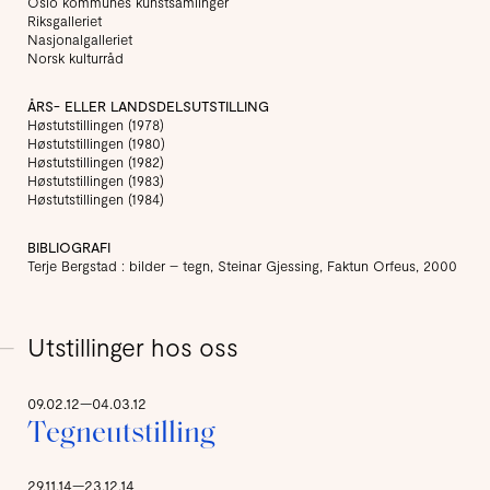
Oslo kommunes kunstsamlinger
Riksgalleriet
Nasjonalgalleriet
Norsk kulturråd
ÅRS- ELLER LANDSDELSUTSTILLING
Høstutstillingen (1978)
Høstutstillingen (1980)
Høstutstillingen (1982)
Høstutstillingen (1983)
Høstutstillingen (1984)
BIBLIOGRAFI
Terje Bergstad : bilder – tegn, Steinar Gjessing, Faktun Orfeus, 2000
Utstillinger hos oss
09.02.12—04.03.12
Tegneutstilling
29.11.14—23.12.14