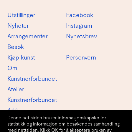
Utstillinger
Facebook
Nyheter
Instagram
Arrangementer
Nyhetsbrev
Besøk
Kjøp kunst
Personvern
Om
Kunstnerforbundet
Atelier
Kunstnerforbundet
Arkiv
Denne nettsiden bruker informasjonskapsler for
statistikk og informasjon om besøkendes samhandling
med nettsiden. Klikk OK for å akseptere bruken av