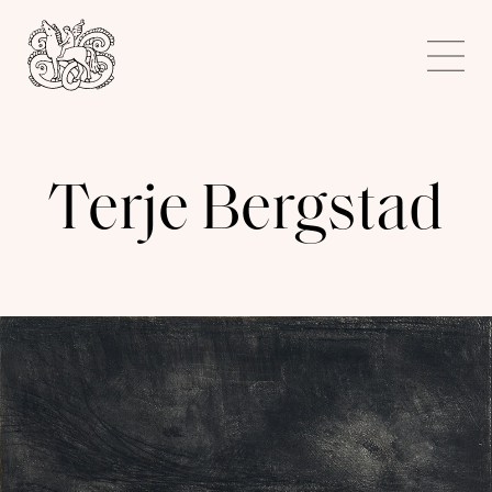
Kunstnerforbundet
Me
Terje Bergstad