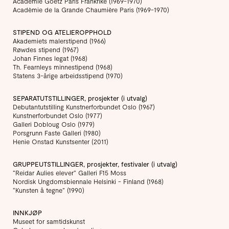
Acadèmie Goetz Paris Frankrike (1969-1970)
Acadèmie de la Grande Chaumière Paris (1969-1970)
STIPEND OG ATELIEROPPHOLD
Akademiets malerstipend (1966)
Røwdes stipend (1967)
Johan Finnes legat (1968)
Th. Fearnleys minnestipend (1968)
Statens 3-årige arbeidsstipend (1970)
SEPARATUTSTILLINGER, prosjekter (i utvalg)
Debutantutstilling Kunstnerforbundet Oslo (1967)
Kunstnerforbundet Oslo (1977)
Galleri Dobloug Oslo (1979)
Porsgrunn Faste Galleri (1980)
Henie Onstad Kunstsenter (2011)
GRUPPEUTSTILLINGER, prosjekter, festivaler (i utvalg)
“Reidar Aulies elever” Galleri F15 Moss
Nordisk Ungdomsbiennale Helsinki - Finland (1968)
“Kunsten å tegne” (1990)
INNKJØP
Museet for samtidskunst