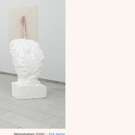
Skiringsheimen
(2008) —
Eirik Sæther