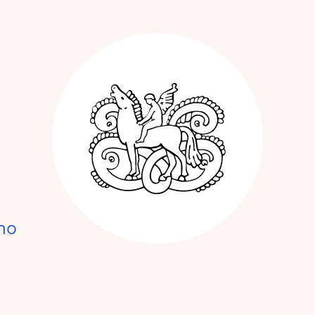
Kunstnerforbun
no