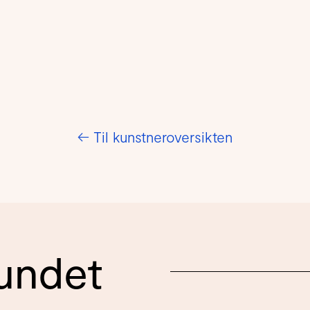
←
Til kunstneroversikten
undet