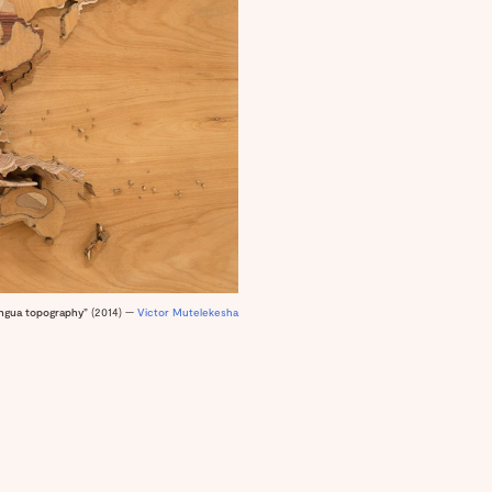
ingua topography”
(2014) —
Victor Mutelekesha