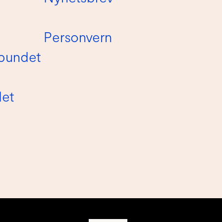
Personvern
bundet
det