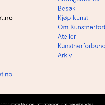
Besøk
Kjøp kunst
t.no
Om Kunstnerfor
Atelier
Kunstnerforbun
Arkiv
t.no
r for statistikk og informasjon om besøkendes