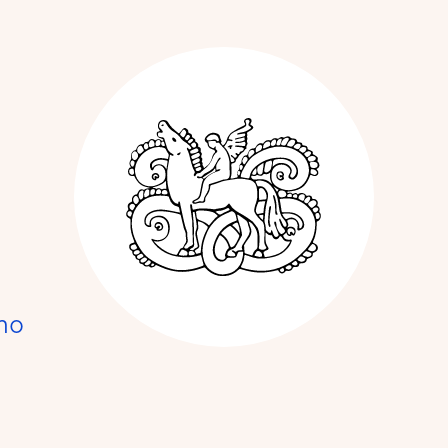
Kunstnerforbun
no