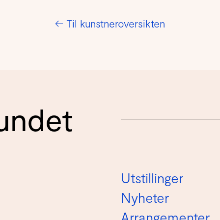
←
Til kunstneroversikten
undet
Utstillinger
Nyheter
Arrangementer