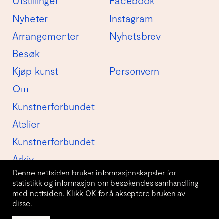
Utstillinger
Facebook
Nyheter
Instagram
Arrangementer
Nyhetsbrev
Besøk
Kjøp kunst
Personvern
Om
Kunstnerforbundet
Atelier
Kunstnerforbundet
Arkiv
Denne nettsiden bruker informasjonskapsler for
statistikk og informasjon om besøkendes samhandling
med nettsiden. Klikk OK for å akseptere bruken av
disse.
© Kunstnerforbundet AS 2026