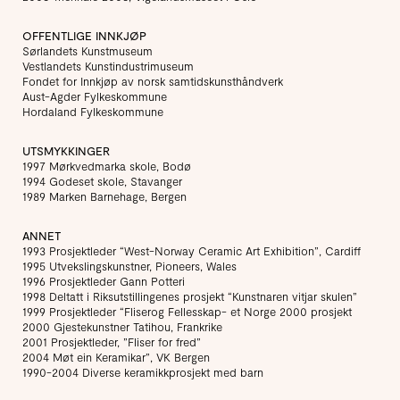
OFFENTLIGE INNKJØP
Sørlandets Kunstmuseum
Vestlandets Kunstindustrimuseum
Fondet for Innkjøp av norsk samtidskunsthåndverk
Aust-Agder Fylkeskommune
Hordaland Fylkeskommune
UTSMYKKINGER
1997 Mørkvedmarka skole, Bodø
1994 Godeset skole, Stavanger
1989 Marken Barnehage, Bergen
ANNET
1993 Prosjektleder “West-Norway Ceramic Art Exhibition”, Cardiff
1995 Utvekslingskunstner, Pioneers, Wales
1996 Prosjektleder Gann Potteri
1998 Deltatt i Riksutstillingenes prosjekt “Kunstnaren vitjar skulen”
1999 Prosjektleder “Fliserog Fellesskap- et Norge 2000 prosjekt
2000 Gjestekunstner Tatihou, Frankrike
2001 Prosjektleder, ”Fliser for fred”
2004 Møt ein Keramikar”, VK Bergen
1990-2004 Diverse keramikkprosjekt med barn