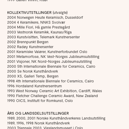
KOLLEKTIVUTSTILLINGER
(utvalgte)
2004 Norwegen Heute Keramisch, Dusseldorf
2004 4 Keramikere, NNKS Svolvær
2004 Mille Fiori, Hå gamle Prestegård
2003 Vestnorsk Keramikk, Kaunas/Riga
2003 Kunstvisitten, Telemark Kunstnersenter
2002 Brennpunkt Bergen
2002 Radøy Kunstnersenter
2001 Keramiske Valører, Kunstnerforbundet Oslo
2001 Metamorfose, NK Vest-Norges Jubileumsutstilling
2001 Visjoner, NK Nord-Norges Jubileumsutstilling
2000 5th Internationale Biennale for Ceramics, Cairo
2000 Se Norsk Kunsthåndverk
2000 XS, Galleri Temp, Bergen
1998 4th Internationale Biennale for Ceramics, Cairo
1996 Hordaland Kunstnersentrum
1993 West Norway Ceramic Art Exhibition, Cardiff, Wales
1990 Fletcher Challenge Ceramic Award, New Zealand
1990 OICS, Institutt for Romkunst, Oslo
ÅRS OG LANDSDELSUTSTILLINGER
1989, 2000, 2001 Norske Kunsthåndverkeres Landsutstilling
1989, 1996, 1998 Norsk Kunsthåndverk
2003 Triennale 2003, Vigelandsmuseet i Oslo