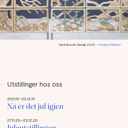
Hard Bounds (detalj)
(2025) —
Pauliina Pöllänen
Utstillinger hos oss
29.11.19—22.12.19
Nå er det jul igjen
27.11.20—23.12.20