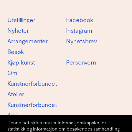
Utstillinger
Facebook
Nyheter
Instagram
Arrangementer
Nyhetsbrev
Besøk
Kjøp kunst
Personvern
Om
Kunstnerforbundet
Atelier
Kunstnerforbundet
Arkiv
Denne nettsiden bruker informasjonskapsler for
statistikk og informasjon om besøkendes samhandling