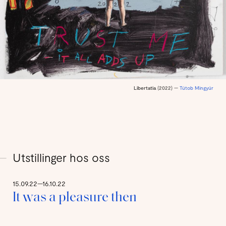
Libertatia
(2022) —
Tútob Mingyúr
Utstillinger hos oss
15.09.22—16.10.22
It was a pleasure then