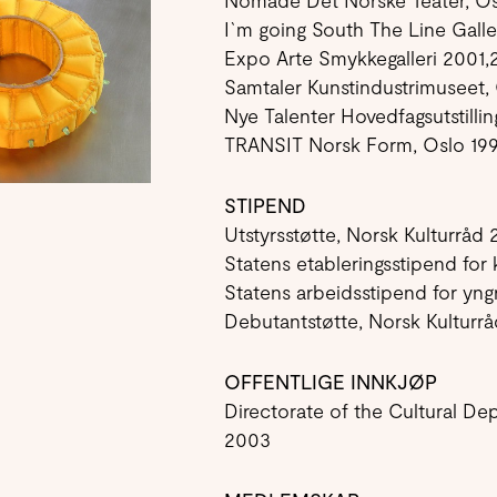
Nomade Det Norske Teater, Os
I`m going South The Line Galle
Expo Arte Smykkegalleri 2001
Samtaler Kunstindustrimuseet,
Nye Talenter Hovedfagsutstilli
TRANSIT Norsk Form, Oslo 19
STIPEND
Utstyrsstøtte, Norsk Kulturråd 
Statens etableringsstipend for
Statens arbeidsstipend for yng
Debutantstøtte, Norsk Kulturr
OFFENTLIGE INNKJØP
Directorate of the Cultural De
2003