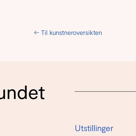
←
Til kunstneroversikten
undet
Utstillinger