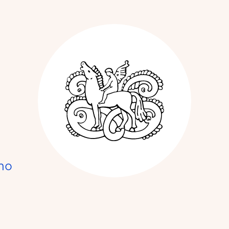
Kunstnerforbun
no