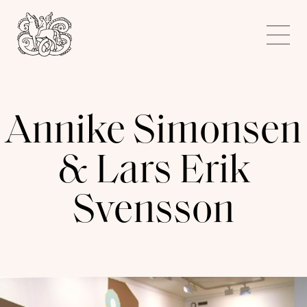
Kunstnerforbundet
Me
Annike Simonsen
& Lars Erik
Svensson