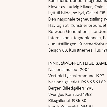
Kunstnerforbundet i tegnekunst
Elever av Ludvig Eikaas, Oslo k
Lytt til bilde, se lyd, Galleri F15
Den nasjonale tegneutstilling 1
Hav og sot, Kunstnerforbundet
Between Generations, London
Internasjonal tegnebiennale, P
Juniutstillingen, Kunstnerforbu
Sesjon 83, Kunstnernes Hus 19
INNKJØP/OFFENTLIGE SAMLI
Nasjonalmuseet 2004
Vestfold fylkeskommune 1997
Nasjonalgalleriet 1996 95 91 89
Bergen Billedgalleri 1995
Sveriges Konstråd 1982
Riksgalleriet 1985 80
Norsk Kulturråd 1985 81