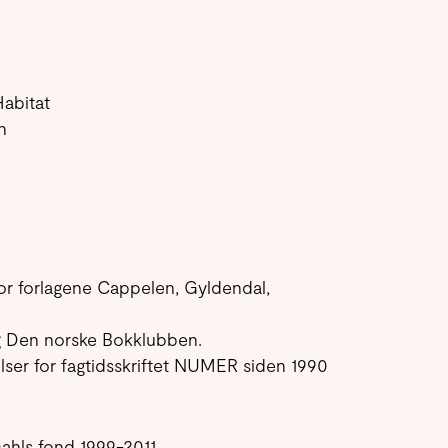
Habitat
n
for forlagene Cappelen, Gyldendal,
g Den norske Bokklubben.
elser for fagtidsskriftet NUMER siden 1990
ahls fond 1999-2011