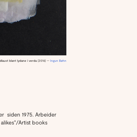
ydlaust blant lydane i verda
(2016) —
Ingun Bøhn
er siden 1975. Arbeider
likes"/Artist books