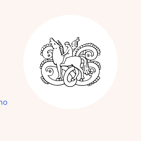
Kunstnerforbun
no