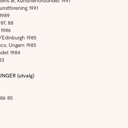
ens år, Kunstnerforbundet 1991
unstforening 1991
 1989
987, 88
 1986
/Edinburgh 1985
ecs, Ungarn 1985
ndet 1984
83
NGER (utvalg)
 86 85