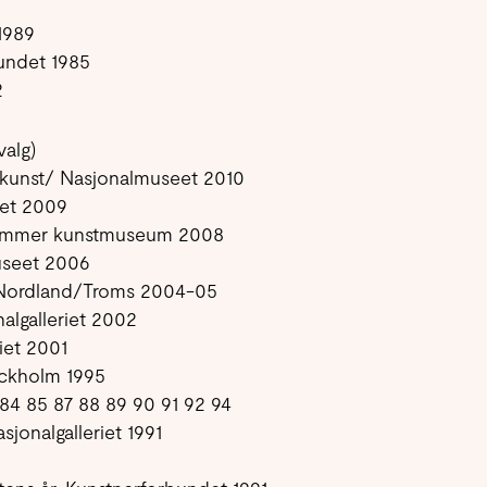
1989
bundet 1985
2
valg)
kunst/ Nasjonalmuseet 2010
det 2009
ehammer kunstmuseum 2008
useet 2006
g, Nordland/Troms 2004-05
algalleriet 2002
riet 2001
tockholm 1995
 84 85 87 88 89 90 91 92 94
sjonalgalleriet 1991