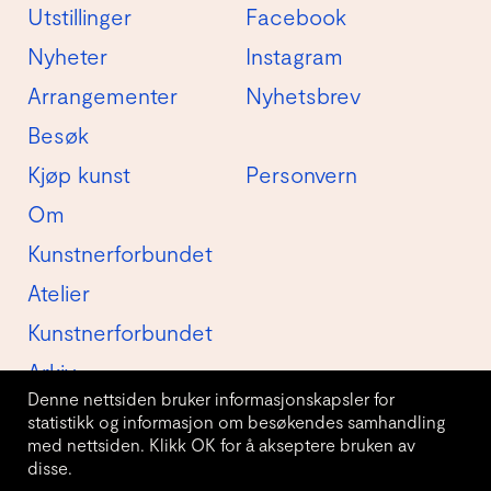
Utstillinger
Facebook
Nyheter
Instagram
Arrangementer
Nyhetsbrev
Besøk
Kjøp kunst
Personvern
Om
Kunstnerforbundet
Atelier
Kunstnerforbundet
Arkiv
Denne nettsiden bruker informasjonskapsler for
statistikk og informasjon om besøkendes samhandling
med nettsiden. Klikk OK for å akseptere bruken av
disse.
© Kunstnerforbundet AS 2026