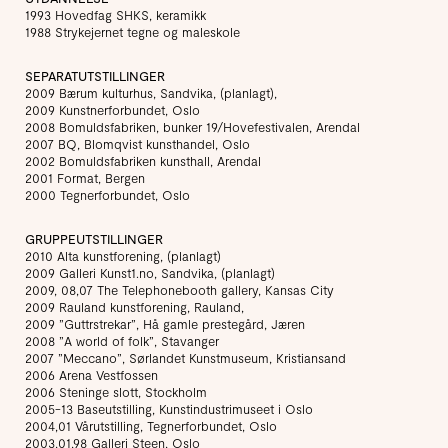
1993 Hovedfag SHKS, keramikk
1988 Strykejernet tegne og maleskole
SEPARATUTSTILLINGER
2009 Bærum kulturhus, Sandvika, (planlagt),
2009 Kunstnerforbundet, Oslo
2008 Bomuldsfabriken, bunker 19/Hovefestivalen, Arendal
2007 BQ, Blomqvist kunsthandel, Oslo
2002 Bomuldsfabriken kunsthall, Arendal
2001 Format, Bergen
2000 Tegnerforbundet, Oslo
GRUPPEUTSTILLINGER
2010 Alta kunstforening, (planlagt)
2009 Galleri Kunst1.no, Sandvika, (planlagt)
2009, 08,07 The Telephonebooth gallery, Kansas City
2009 Rauland kunstforening, Rauland,
2009 ”Guttrstrekar”, Hå gamle prestegård, Jæren
2008 ”A world of folk”, Stavanger
2007 ”Meccano”, Sørlandet Kunstmuseum, Kristiansand
2006 Arena Vestfossen
2006 Steninge slott, Stockholm
2005-13 Baseutstilling, Kunstindustrimuseet i Oslo
2004,01 Vårutstilling, Tegnerforbundet, Oslo
2003,01,98 Galleri Steen, Oslo