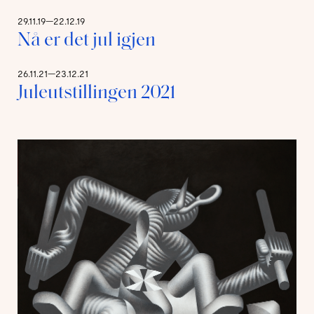
29.11.19—22.12.19
Nå er det jul igjen
26.11.21—23.12.21
Juleutstillingen 2021