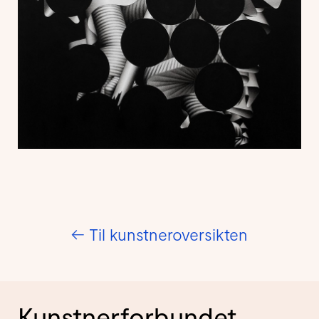
←
Til kunstneroversikten
Kunstnerforbundet