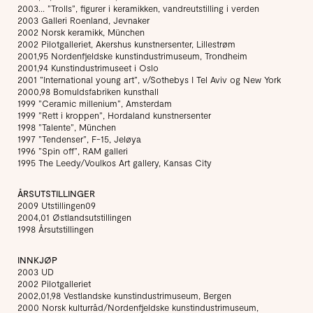
2003… ”Trolls”, figurer i keramikken, vandreutstilling i verden
2003 Galleri Roenland, Jevnaker
2002 Norsk keramikk, München
2002 Pilotgalleriet, Akershus kunstnersenter, Lillestrøm
2001,95 Nordenfjeldske kunstindustrimuseum, Trondheim
2001,94 Kunstindustrimuseet i Oslo
2001 ”International young art”, v/Sothebys I Tel Aviv og New York
2000,98 Bomuldsfabriken kunsthall
1999 ”Ceramic millenium”, Amsterdam
1999 ”Rett i kroppen”, Hordaland kunstnersenter
1998 ”Talente”, München
1997 ”Tendenser”, F-15, Jeløya
1996 ”Spin off”, RAM galleri
1995 The Leedy/Voulkos Art gallery, Kansas City
ÅRSUTSTILLINGER
2009 Utstillingen09
2004,01 Østlandsutstillingen
1998 Årsutstillingen
INNKJØP
2003 UD
2002 Pilotgalleriet
2002,01,98 Vestlandske kunstindustrimuseum, Bergen
2000 Norsk kulturråd/Nordenfjeldske kunstindustrimuseum,