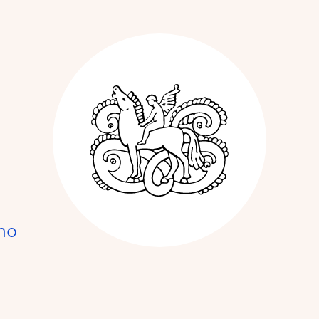
Kunstnerforbun
no