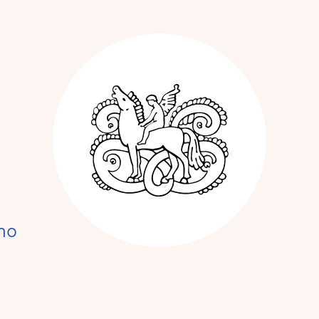
Kunstnerforbun
no