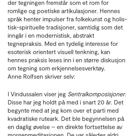
der tegningen fremstår som et rom for
romlige og poetiske artikulasjoner. Hennes
språk henter impulser fra folkekunst og holis­
tisk-spirituelle tradisjoner, samtidig som det
inngår i en modernistisk, abstrakt
tegnepraksis. Med en tydelig interesse for
esoterisk orientert visuell tenkning, kan
hennes praksis leses inn i en større diskusjon
om tegning som erkjen­nelses­verktøy.
Anne Rolfsen skriver selv:
I Vindussalen viser jeg
Sentralkomposisjoner
.
Disse har jeg holdt på med i snart 20 år. Det
begynte med at jeg kom over et parti med
kvad­ratiske ruteark. Det ble begynnelsen på
en daglig øvelse – en direkte fortsettelse av
morgen­meditasjonen. De var således aldri