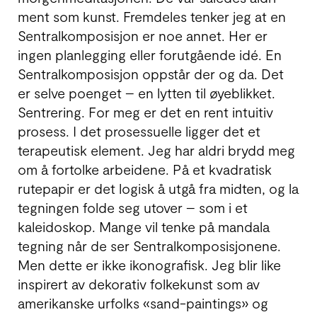
ment som kunst. Fremdeles tenker jeg at en
Sentral­komposisjon er noe annet. Her er
ingen planlegging eller forutgående idé. En
Sentral­komposisjon oppstår der og da. Det
er selve poenget – en lytten til øyeblikket.
Sentrering. For meg er det en rent intuitiv
prosess. I det prosessuelle ligger det et
terapeutisk element. Jeg har aldri brydd meg
om å fortolke arbeidene. På et kvadratisk
rutepapir er det logisk å utgå fra midten, og la
tegningen folde seg utover – som i et
kaleidoskop. Mange vil tenke på mandala
tegning når de ser Sentral­komposisjonene.
Men dette er ikke ikono­grafisk. Jeg blir like
inspirert av dekorativ folke­kunst som av
amerikanske urfolks «sand-paintings» og