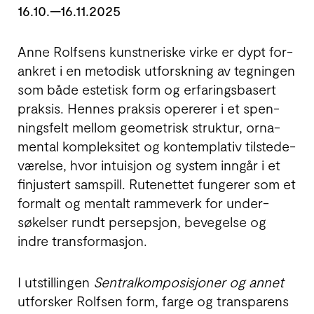
16.10.—16.11.2025
Anne Rolfsens kunstneriske virke er dypt for­
ankret i en metodisk utforskning av tegningen
som både estetisk form og erfarings­basert
praksis. Hennes praksis opererer i et spen­
nings­felt mellom geometrisk struktur, orna­
mental kom­pleksitet og kontemp­lativ til­stede­
værelse, hvor intuisjon og system inngår i et
fin­justert samspill. Rutenettet fungerer som et
formalt og mentalt rammeverk for under­
søkelser rundt persepsjon, bevegelse og
indre trans­formasjon.
I utstillingen
Sentralkomposisjoner og annet
utforsker Rolfsen form, farge og transparens