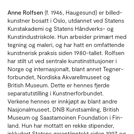
Anne Rolfsen
(f. 1946, Haugesund) er billed­
kunstner bosatt i Oslo, utdannet ved Statens
Kunst­akademi og Statens Håndverks- og
Kunst­industri­skole. Hun arbeider primært med
tegning og maleri, og har hatt en omfat­tende
kunst­nerisk praksis siden 1980-tallet. Rolfsen
har stilt ut ved sentrale kunst­institusjoner i
Norge og inter­nasjonalt, blant annet Tegner­
forbundet, Nordiska Akvarell­museet og
British Museum. Dette er hennes fjerde
separat­utstilling i Kunst­ner­forbundet.
Verkene hennes er innkjøpt av blant andre
Nasjonal­museet, DNB Kunstsamling, British
Museum og Saastamoinen Foundation i Fin­
land. Hun har mottatt en rekke stipender,
inkludert Statens garanti­inntekt siden 1997 og