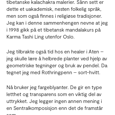
tibetanske kala­chakra malerier. Sånn sett er
dette et uakademisk, nesten folkelig språk,
men som også finnes i religiøse tradi­sjoner.
Jeg kan i denne sammen­hengen nevne at jeg
i 1998 gikk på et tibetansk mandala­kurs på
Karma Tashi Ling utenfor Oslo.
Jeg tilbrakte også tid hos en healer i Aten –
jeg skulle lære å helbrede planter ved hjelp av
geo­metriske tegninger og bruk av pendel. Da
tegnet jeg med Rothringpenn – sort-hvitt.
Nå bruker jeg farge­blyanter. De gir en type
letthet og trans­parens som en viktig del av
uttrykket. Jeg legger ingen annen mening i
en Sentral­komposisjon enn det de framstår
som.