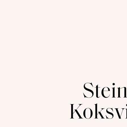
Stei
Koksv