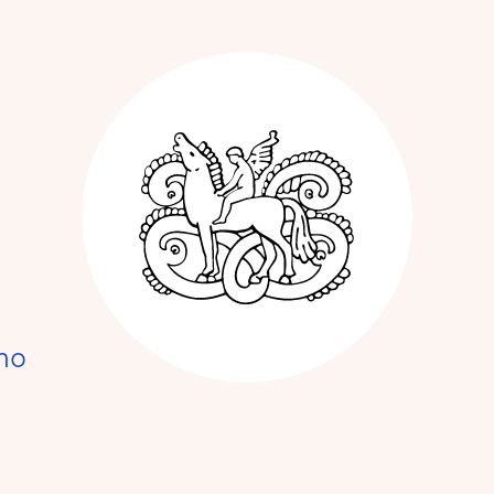
Kunstnerforbun
no