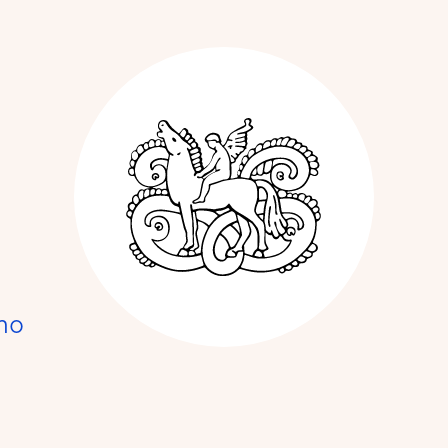
Kunstnerforbun
no