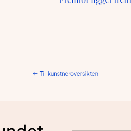
Fremfor ligger fre
←
Til kunstneroversikten
undet