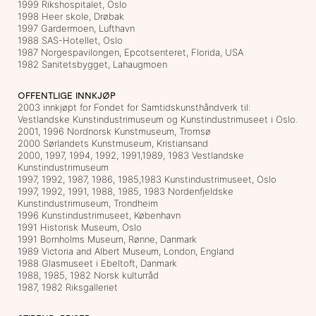
1999 Rikshospitalet, Oslo
1998 Heer skole, Drøbak
1997 Gardermoen, Lufthavn
1988 SAS-Hotellet, Oslo
1987 Norgespavilongen, Epcotsenteret, Florida, USA
1982 Sanitetsbygget, Lahaugmoen
OFFENTLIGE INNKJØP
2003 innkjøpt for Fondet for Samtidskunsthåndverk til:
Vestlandske Kunstindustrimuseum og Kunstindustrimuseet i Oslo.
2001, 1996 Nordnorsk Kunstmuseum, Tromsø
2000 Sørlandets Kunstmuseum, Kristiansand
2000, 1997, 1994, 1992, 1991,1989, 1983 Vestlandske
Kunstindustrimuseum
1997, 1992, 1987, 1986, 1985,1983 Kunstindustrimuseet, Oslo
1997, 1992, 1991, 1988, 1985, 1983 Nordenfjeldske
Kunstindustrimuseum, Trondheim
1996 Kunstindustrimuseet, København
1991 Historisk Museum, Oslo
1991 Bornholms Museum, Rønne, Danmark
1989 Victoria and Albert Museum, London, England
1988 Glasmuseet i Ebeltoft, Danmark
1988, 1985, 1982 Norsk kulturråd
1987, 1982 Riksgalleriet