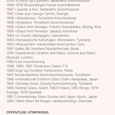
2000 «Orfevs og Eurydike» Sørlandets Kunstmuseum
1999-1979 Årsutstillingen Norsk Kunsthåndverk
1997 «Jeanne d Arc» Sørlandets Kunstmuseum
1997 «Glas ljus» Design Center, Sverige
1996 «Dekadense» Trondheim Kunstforening
1996 «Stilleben» Trondheim Kunstnersenter
1995 «Glass from Norway» Folkets Kulturpalass, Beijing, Kina
1995 «Glass from Norway» Jakarta, Indonesia
1994 «In Touch» Maihaugen, Lillehammer
1993 «Norwegische Kulturtage» Wiesbaden, Tyskland
1992 «Krysspunkt» Høvikodden Kunstsenter, Oslo
1991 Galleri 88, Nordland Musikkfestuke, Bodø
1990 Scandinavian Ceramic and Glass, Victoria and Albert
Museum, London,
1990 Oslo Kunstforening
1989, 1985, 1981 Tendenser, Galleri F15
1989 Sogn og Fjordane Kunstsenter, Førde
1987 Nordenfjeldske Kunstindustrimuseum, Trondheim
1986 «International Exibition Glass Craft» Kanazawa, Japan
1985 «Norway Now» Coburg Kunstsammlung, Tyskland
1985 Nordisk Glass, Island, 1983 Finland, 1981 Norge, 1979
Sverige, 1978 Danmark
1981 Contemporary Glass Europe and Japan, Kyoto, Japan
1980 «Med hilsen fra Norge» vandreutstilling i Danmark
OFFENTLIGE UTSMYKKING