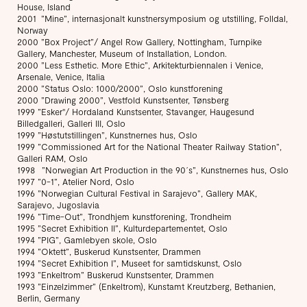
House, Island
2001 ”Mine”, internasjonalt kunstnersymposium og utstilling, Folldal,
Norway
2000 ”Box Project”/ Angel Row Gallery, Nottingham, Turnpike
Gallery, Manchester, Museum of Installation, London.
2000 ”Less Esthetic. More Ethic”, Arkitekturbiennalen i Venice,
Arsenale, Venice, Italia
2000 ”Status Oslo: 1000/2000”, Oslo kunstforening
2000 ”Drawing 2000”, Vestfold Kunstsenter, Tønsberg
1999 ”Esker"/ Hordaland Kunstsenter, Stavanger, Haugesund
Billedgalleri, Galleri III, Oslo
1999 ”Høstutstillingen”, Kunstnernes hus, Oslo
1999 ”Commissioned Art for the National Theater Railway Station”,
Galleri RAM, Oslo
1998 ”Norwegian Art Production in the 90´s”, Kunstnernes hus, Oslo
1997 ”0-1”, Atelier Nord, Oslo
1996 ”Norwegian Cultural Festival in Sarajevo”, Gallery MAK,
Sarajevo, Jugoslavia
1996 ”Time-Out”, Trondhjem kunstforening, Trondheim
1995 ”Secret Exhibition II”, Kulturdepartementet, Oslo
1994 ”PIG”, Gamlebyen skole, Oslo
1994 ”Oktett”, Buskerud Kunstsenter, Drammen
1994 ”Secret Exhibition I”, Museet for samtidskunst, Oslo
1993 ”Enkeltrom” Buskerud Kunstsenter, Drammen
1993 ”Einzelzimmer” (Enkeltrom), Kunstamt Kreutzberg, Bethanien,
Berlin, Germany