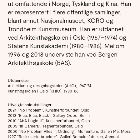
ut omfattende i Norge, Tyskland og Kina. Han
er representert i flere offentlige samlinger,
blant annet Nasjonal­museet, KORO og
Trond­heim Kunst­museum. Han er utdannet
ved Arkitekt­høg­skolen i Oslo (1967–1974) og
Statens Kunst­aka­demi (1980–1986). Mellom
1996 og 2018 underviste han ved Bergen
Arkitekt­høg­skole (BAS).
Utdannelse
Arkitektur- og designhøgskolen (AHO), 1967-74
Kunsthøgskolen i Oslo (KHiO), 1980-86
Utvalgte soloutstillinger
2024 “No Problem”, Kunstnerforbundet, Oslo
2013 ”Blue, Blue, Black”, Gallery Oqbo, Berlin
2010 ”AbA Logic III”, Kunstnerforbundet, Oslo
2005 ”In Camera”, Tegnerforbundet, Oslo
2000 ”No Problem Alles in Ordnung”, Momentum, Galleri F15, Moss
1997 ”Resirkulerte Arbeider”, Galleri Bomuldsfabriken, Arendal