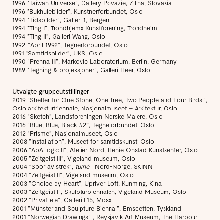
1996 ”Taiwan Universe”, Gallery Povazie, Zilina, Slovakia
1996 ”Bukhulebilder”, Kunstnerforbundet, Oslo
1994 ”Tidsbilder”, Galleri 1, Bergen
1994 ”Ting I”, Trondhjems Kunstforening, Trondheim
1994 ”Ting II”, Galleri Wang, Oslo
1992 ”April 1992”, Tegnerforbundet, Oslo
1991 "Samtidsbilder”, UKS, Oslo
1990 “Prenna III”, Markovic Laboratorium, Berlin, Germany
1989 ”Tegning & projeksjoner”, Galleri Heer, Oslo
Utvalgte gruppeutstillinger
2019 ”Shelter for One Stone, One Tree, Two People and Four Birds.”,
Oslo arkitekturtriennale, Nasjonalmuseet – Arkitektur, Oslo
2016 ”Sketch”, Landsforeningen Norske Malere, Oslo
2016 ”Blue, Blue, Black #2
”
, Tegneforbundet, Oslo
2012 ”Prisme”, Nasjonalmuseet, Oslo
2008 ”Installation
”
, Museet for samtidskunst, Oslo
2006 ”AbA logic II”, Atelier Nord, Henie Onstad Kunstsenter, Oslo
2005 ”Zeitgeist III”, Vigeland museum, Oslo
2004 ”Spor av strek”,
turné
i Nord-Norge, SKINN
2004 ”Zeitgeist II”, Vigeland museum, Oslo
2003 ”Choice by Heart”, Upriver Loft, Kunming, Kina
2003 ”Zeitgeist I”, Skulpturbiennalen, Vigeland Museum, Oslo
2002 ”Privat eie”, Galleri F15, Moss
2001 ”Münsterland Sculpture Biennal”, Emsdetten, Tyskland
2001 ”Norwegian Drawings” , Reykjavik Art Museum, The Harbour