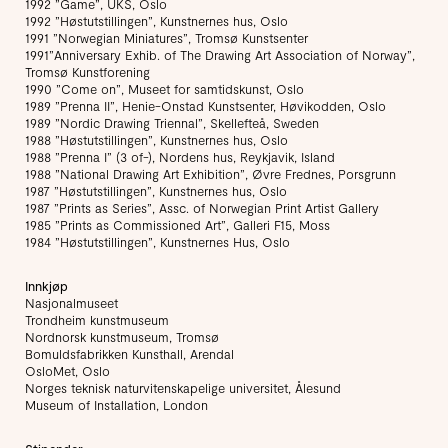
1992 ”Game”, UKS, Oslo
1992 ”Høstutstillingen”, Kunstnernes hus, Oslo
1991 ”Norwegian Miniatures”, Tromsø Kunstsenter
1991”Anniversary Exhib. of The Drawing Art Association of Norway”,
Tromsø Kunstforening
1990 ”Come on”, Museet for samtidskunst, Oslo
1989 ”Prenna II”, Henie-Onstad Kunstsenter, Høvikodden, Oslo
1989 ”Nordic Drawing Triennal”, Skellefteå, Sweden
1988 ”Høstutstillingen”, Kunstnernes hus, Oslo
1988 ”Prenna I” (3 of-), Nordens hus, Reykjavik, Island
1988 ”National Drawing Art Exhibition”, Øvre Frednes, Porsgrunn
1987 ”Høstutstillingen”, Kunstnernes hus, Oslo
1987 ”Prints as Series”, Assc. of Norwegian Print Artist Gallery
1985 ”Prints as Commissioned Art”, Galleri F15, Moss
1984 ”Høstutstillingen”, Kunstnernes Hus, Oslo
Innkjøp
Nasjonalmuseet
Trondheim kunstmuseum
Nordnorsk kunstmuseum, Tromsø
Bomuldsfabrikken Kunsthall, Arendal
OsloMet, Oslo
Norges teknisk naturvitenskapelige universitet, Ålesund
Museum of Installation, London