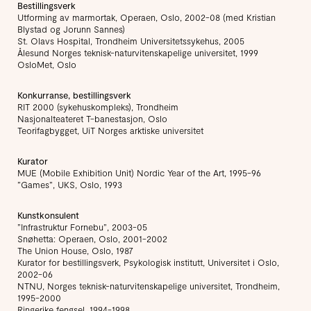
Bestillingsverk
Utforming av marmortak, Operaen, Oslo, 2002-08 (med Kristian
Blystad og Jorunn Sannes)
St. Olavs Hospital, Trondheim Universitetssykehus, 2005
Ålesund Norges teknisk-naturvitenskapelige universitet, 1999
OsloMet, Oslo
Konkurranse, bestillingsverk
RIT 2000 (sykehuskompleks), Trondheim
Nasjonalteateret T-banestasjon, Oslo
Teorifagbygget, UiT Norges arktiske universitet
Kurator
MUE (Mobile Exhibition Unit) Nordic Year of the Art, 1995-96
”Games”, UKS, Oslo, 1993
Kunstkonsulent
”Infrastruktur Fornebu”, 2003-05
Snøhetta: Operaen, Oslo, 2001-2002
The Union House, Oslo, 1987
Kurator for bestillingsverk, Psykologisk institutt, Universitet i Oslo,
2002-06
NTNU, Norges teknisk-naturvitenskapelige universitet, Trondheim,
1995-2000
Ringerike fengsel, 1994-1998