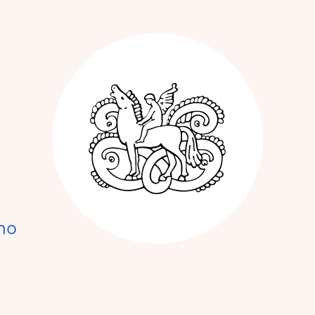
Kunstnerforbun
no