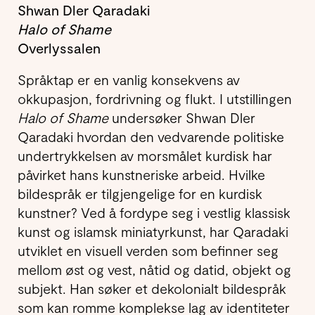
Shwan Dler Qaradaki
Halo of Shame
Overlyssalen
Språktap er en vanlig konsekvens av
okkupasjon, fordrivning og flukt. I utstillingen
Halo of Shame
undersøker Shwan Dler
Qaradaki hvordan den vedvarende politiske
under­trykkelsen av morsmålet kurdisk har
påvirket hans kunstneriske arbeid. Hvilke
bilde­språk er tilgjeng­elige for en kurdisk
kunstner? Ved å fordype seg i vestlig klassisk
kunst og islamsk miniatyrkunst, har Qaradaki
utviklet en visuell verden som befinner seg
mellom øst og vest, nåtid og datid, objekt og
subjekt. Han søker et dekolonialt bildespråk
som kan romme komplekse lag av identiteter