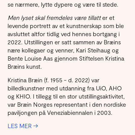
se nærmere, lytte dypere og være til stede.
Men
lyset skal fremdeles være tillatt
er et
levende portrett av et kunstnerskap som ble
avsluttet altfor tidlig ved hennes bortgang i
2022. Utstillingen er satt sammen av Bræins
nære kollegaer og venner, Kari Steihaug og
Bente Louise Aas gjennom Stiftelsen Kristina
Bræins kunst.
Kristina Bræin (f. 1955 - d. 2022) var
billedkunstner med utdanning fra UiO, AHO
og KHIO. I tillegg til en stor utstillings­aktivitet,
var Bræin Norges repre­sentant i den nordiske
paviljongen på Venezia­biennalen i 2003.
LES MER →