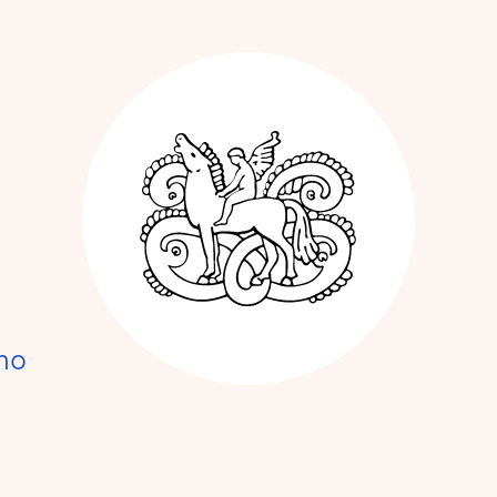
Kunstnerforbun
no