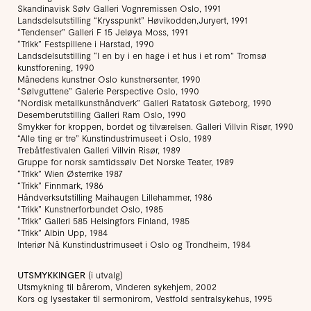
Skandinavisk Sølv Galleri Vognremissen Oslo, 1991
Landsdelsutstilling “Krysspunkt” Høvikodden,Juryert, 1991
“Tendenser” Galleri F 15 Jeløya Moss, 1991
“Trikk” Festspillene i Harstad, 1990
Landsdelsutstilling “I en by i en hage i et hus i et rom” Tromsø
kunstforening, 1990
Månedens kunstner Oslo kunstnersenter, 1990
“Sølvguttene” Galerie Perspective Oslo, 1990
“Nordisk metallkunsthåndverk” Galleri Ratatosk Gøteborg, 1990
Desemberutstilling Galleri Ram Oslo, 1990
Smykker for kroppen, bordet og tilværelsen. Galleri Villvin Risør, 1990
“Alle ting er tre” Kunstindustrimuseet i Oslo, 1989
Trebåtfestivalen Galleri Villvin Risør, 1989
Gruppe for norsk samtidssølv Det Norske Teater, 1989
“Trikk” Wien Østerrike 1987
“Trikk” Finnmark, 1986
Håndverksutstilling Maihaugen Lillehammer, 1986
“Trikk” Kunstnerforbundet Oslo, 1985
“Trikk” Galleri 585 Helsingfors Finland, 1985
“Trikk” Albin Upp, 1984
Interiør Nå Kunstindustrimuseet i Oslo og Trondheim, 1984
UTSMYKKINGER
(i utvalg)
Utsmykning til bårerom, Vinderen sykehjem, 2002
Kors og lysestaker til sermonirom, Vestfold sentralsykehus, 1995