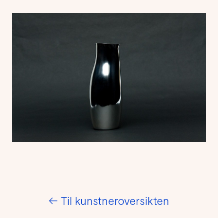
←
Til kunstneroversikten