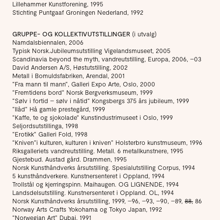
Lillehammer Kunstforening, 1995
Stichting Puntgaaf Groningen Nederland, 1992
GRUPPE- OG KOLLEKTIVUTSTILLINGER
(i utvalg)
Namdalsbiennalen, 2006
Typisk Norsk.Jubileumsutstilling Vigelandsmuseet, 2005
Scandinavia beyond the myth, vandreutstilling, Europa, 2006, –03
David Andersen A/S, Høstutstilling, 2002
Metall i Bomuldsfabriken, Arendal, 2001
“Fra mann til mann“, Galleri Expo Arte, Oslo, 2000
“Fremtidens bord“ Norsk Bergverksmuseum, 1999
“Sølv i fortid – sølv i nåtid“ Kongsbergs 375 års jubileum, 1999
“Ilåd“ Hå gamle prestegård, 1999
“Kaffe, te og sjokolade“ Kunstindustrimuseet i Oslo, 1999
Seljordsutstillinga, 1998
“Erotikk“ Galleri Fold, 1998
“Kniven”i kulturen, kulturen i kniven” Holsterbro kunstmuseum, 1996
Riksgalleriets vandreutstilling. Metall. 6 metallkunstnere, 1995
Gjestebud. Austad gård. Drammen, 1995
Norsk Kunsthåndverks årsutstilling. Spesialutstilling Corpus, 1994
5 kunsthåndverkere. Kunstnersenteret i Oppland, 1994
Trollstål og kjerringspinn. Maihaugen. OG LIGNENDE, 1994
Landsdelsutstilling. Kunstnersenteret i Oppland. OL, 1994
Norsk Kunsthåndverks årsutstilling, 1999, –96, –93, –90, –89,
88,
86
Norway Arts Crafts Yokohama og Tokyo Japan, 1992
“Norwegian Art” Dubai, 1991