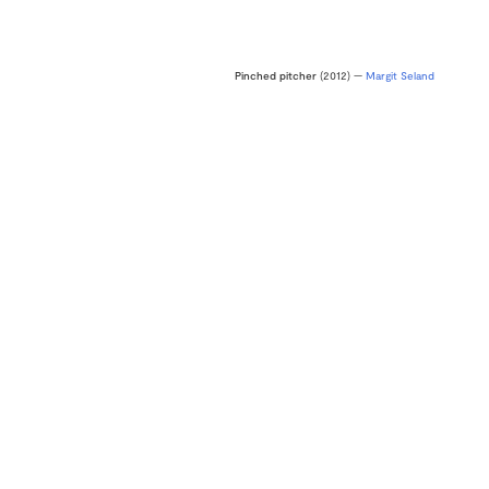
Pinched pitcher
(2012) —
Margit Seland