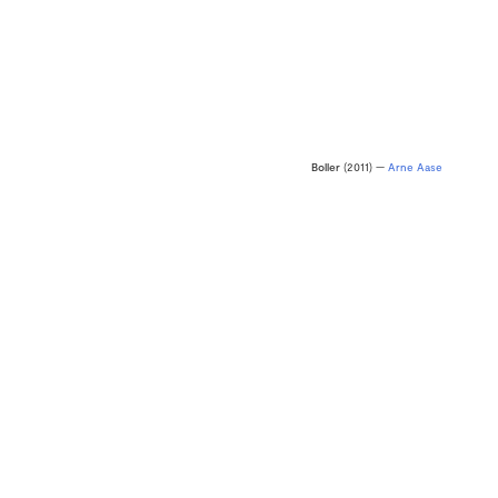
Boller
(2011) —
Arne Aase