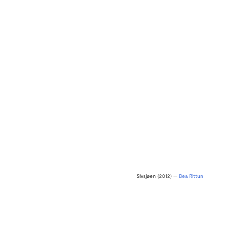
Sivsjøen
(2012) —
Bea Rittun