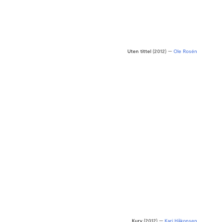
Uten tittel
(2012) —
Ole Rosén
Kurv
(2012) —
Kari Håkonsen