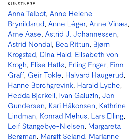
KUNSTNERE
Anna Talbot
,
Anne Helene
Brynildsrud
,
Anne Léger
,
Anne Vinæs
,
Arne Aase
,
Astrid J. Johannessen
,
Astrid Nondal
,
Bea Rittun
,
Bjørn
Krogstad
,
Dina Hald
,
Elisabeth von
Krogh
,
Elise Hatlø
,
Erling Enger
,
Finn
Graff
,
Geir Tokle
,
Halvard Haugerud
,
Hanne Borchgrevink
,
Harald Lyche
,
Hedda Bjerkeli
,
Ivan Galuzin
,
Jon
Gundersen
,
Kari Håkonsen
,
Kathrine
Lindman
,
Konrad Mehus
,
Lars Elling
,
Leif Stangebye-Nielsen
,
Margareta
Bergman
,
Margit Seland
,
Marianne