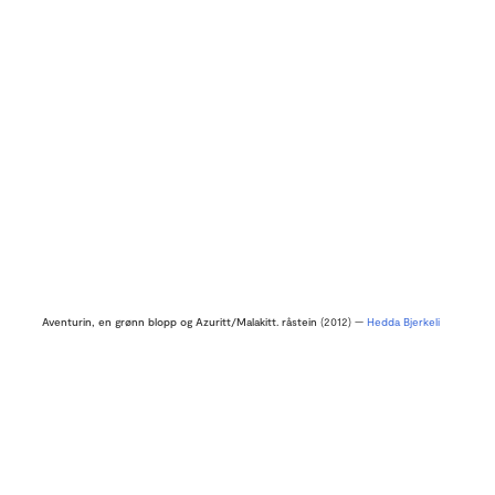
Aventurin, en grønn blopp og Azuritt/Malakitt. råstein
(2012) —
Hedda Bjerkeli