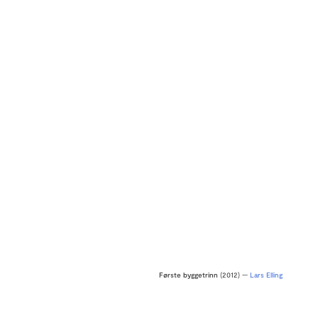
Første byggetrinn
(2012) —
Lars Elling