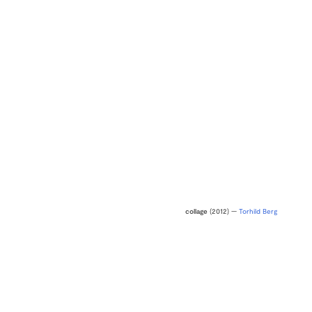
collage
(2012) —
Torhild Berg