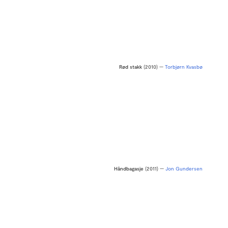
Rød stakk
(2010) —
Torbjørn Kvasbø
Håndbagasje
(2011) —
Jon Gundersen