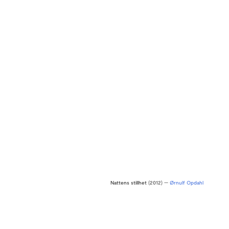
Nattens stillhet
(2012) —
Ørnulf Opdahl