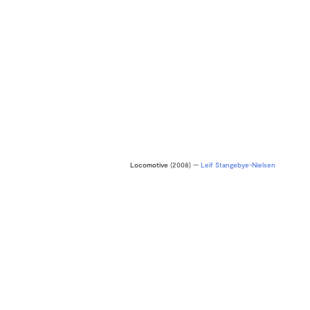
Locomotive
(2008) —
Leif Stangebye-Nielsen