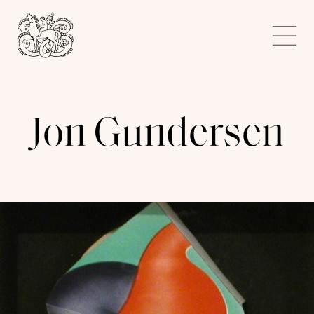
Kunstnerforbundet
Me
Jon Gundersen