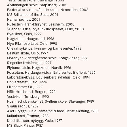
Tasta Rustå skole, Stavanger, 2003
Alvimhaugen skole, Sarpsborg, 2002
Bakkeløkka videregående skole, Nesodden, 2002
MS Brilliance of the Seas, 2001
Hamar rådhus, 2001
Rullestein. Trafikktilsynet, Jessheim, 2000
“Aiande”. Frise, Nye Rikshospitalet, Oslo, 2000
Byarkivet, Oslo, 1999
Høgskolen, Haugesund, 1998
Nye Rikshospitalet, Oslo, 1998
Ullevål sykehus, kvinne- og barnesenter, 1998
Bestum skole, Oslo, 1997
Øvrebyen videregående skole, Kongsvinger, 1997
Ringerike kretsfengsel, 1997
Flytende stein. Høgskolen, Narvik, 1996
Fossetårn. Hardangervidda Natursenter, Eidfjord, 1996
Laboratoriebygg, Louisenberg sykehus, Oslo, 1994
Universitetet, Oslo, 1994
Lillehammer OL, 1992
NRK Hordaland, Bergen, 1992
Vestviken, Tønsberg, 1990
Hus med obelisker. St. Svithun skole, Stavanger, 1989
Skaun rådhus, 1989
Aker Brygge, Oslo, samarbeid med Bente Sætrang, 1988
Kulturhuset, Tromsø, 1988
Kredittkassen, nybygg, Oslo, 1987
MS Black Prince, 1987