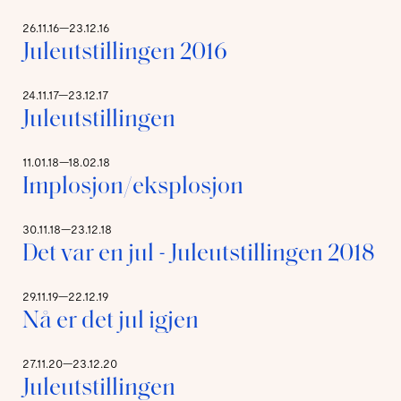
26.11.16—23.12.16
Juleutstillingen 2016
24.11.17—23.12.17
Juleutstillingen
11.01.18—18.02.18
Implosjon/eksplosjon
30.11.18—23.12.18
Det var en jul - Juleutstillingen 2018
29.11.19—22.12.19
Nå er det jul igjen
27.11.20—23.12.20
Juleutstillingen