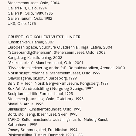
Stenersenmuseet, Oslo, 2004
Galleri Riis, Oslo, 1994
Galleri K, Oslo, 1989, 1985
Galleri Tanum, Oslo, 1982
UKS, Oslo, 1975
GRUPPE- OG KOLLEKTIVUTSTILLINGER
Kunstbanken, Hamar, 2007
European Space, Sculpture Quadrennial, Riga, Lativa, 2004
“Storebrand@Stenersen”, Stenersenmuseet, Oslo, 2003
Kongsberg Kunstforening, 2002
“Skrikets ekko”. Munch-museet, Oslo, 2001
“Flyvende tallerkner og andre fat”. Bomuldsfabriken, Arendal, 2000
Norsk skulpturbiennale, Stenersenmuseet, Oslo, 1999
Olavsdagene, skulptur, Sarpsborg, 1999
Sølv & HiTech. Norsk Bergverksmuseum, Kongsberg, 1997
Box Art. Vandreutstilling i Norge og Sverige, 1997
Sculpture in Little Forrest, Israel, 1995
Stenersen jf, samling, Oslo, Gøteborg, 1995
Shakti 5, Århus, 1995
Sirkulasjon. Kunstnerforbundet, Oslo, 1995
Bord, stol, seng. Ibsenhuset, Skien, 1995
TAPKO. Kulturministeriets Udstillingshus for Nutidig Kunst,
København, 1995
Onsøy Sommergalleri, Fredrikstad, 1994
Påskeutstilling, Tistrup, Danmark, 1993, –83