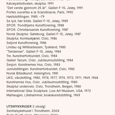
Kalvøyafestivalen, skulptur, 1991
“Det verste gjennom 25 år”. Galleri F-15, Jeløy, 1991
Portes ouvertes a la Scandinavie, Paris, 1990
Høstutstillingen, 1989, –79
Se lyd, hør bilde. Galleri F-15, Jeløy, 1989
SPOR. Trondhjems Kunstforening, 1988
SPOR. Christiansands Kunstforening, 1987
Norsk Skulptur. Gøteborg, Galleri F-15, Jeløy, 1987
Skulptur, Kontraskjæret, Oslo, 1986
Seljord Kunstforening, 1986
Lindau og Willibadessen, Tyskland, 1985
“Tendenser”. Galleri F-15, Jeløy, 1984
Tre. Kunstnerforbundet, Oslo, 1984
Galleri Tanum, Oslo. Jubileumsutstilling, 1984
Sesjon. Kunstnernes Hus, Oslo, 1983
Juniutstillingen. Kunstnerforbundet, Oslo, 1982
Norsk Billedkunst. Helsingfors, 1981
UKS, vårutstilling, 1980, 1978, 1977, 1974, 1972, 1971, 1969, 1968
Kunstnernes Hus, Oslo. Jubileumsutstilling, 1980
Skulptur underveis. Oslo, Trondheim, Bergen, 1980
International Glas Sculpture. Low Art Museum, USA, 1972
Maihaugen, Lillehammer, brukskunstutstilling, 1969
UTSMYKKINGER
(i utvalg)
Sentralsykehuset i Trondheim, 2004