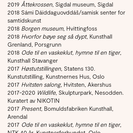
2019
Åttekrossen
, Sigdal museum, Sigdal
2018 Sámi Dáiddaguovddáš/samisk senter for
samtidskunst
2018
Borgen museum
, Hvittingfoss
2018
Hvorfor bøye seg så dypt
, Kunsthall
Grenland, Porsgrunn
2018
Ode til en vaskeklut, hymne til en tiger
,
Kunsthall Stavanger
2017
Høstutstillingen
, Statens 130.
Kunstutstilling, Kunstnernes Hus, Oslo
2017
Hvitsten salong
, Hvitsten, Akershus
2017-2020
Wildlife
, Skulpturpark, Nesodden.
Kuratert av NIKOTIN
2017
Present
, Bomuldsfabriken Kunsthall,
Arendal
2017
Ode til en vaskeklut, hymne til en tiger
,
NTK 40 år, Kunstnerforbundet, Oslo