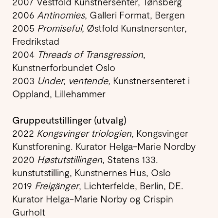
2007 Vestfold Kunstnersenter, Tønsberg
2006
Antinomies
, Galleri Format, Bergen
2005
Promiseful
, Østfold Kunstnersenter,
Fredrikstad
2004
Threads of Transgression
,
Kunstnerforbundet Oslo
2003
Under, ventende,
Kunstnersenteret i
Oppland, Lillehammer
Gruppeutstillinger (utvalg)
2022
Kongsvinger triologien
, Kongsvinger
Kunstforening. Kurator Helga-Marie Nordby
2020
Høstutstillingen
, Statens 133.
kunstutstilling, Kunstnernes Hus, Oslo
2019
Freigänger
, Lichterfelde, Berlin, DE.
Kurator Helga-Marie Norby og Crispin
Gurholt