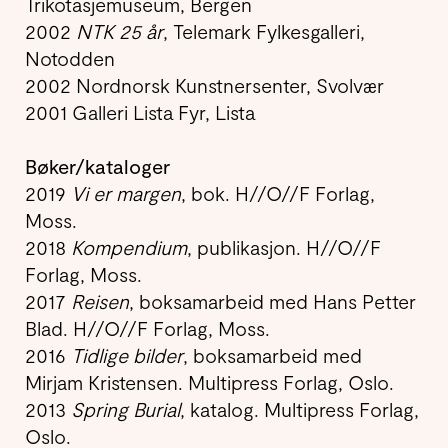
Trikotasjemuseum, Bergen
2002
NTK 25 år
, Telemark Fylkesgalleri,
Notodden
2002 Nordnorsk Kunstnersenter, Svolvær
2001 Galleri Lista Fyr, Lista
Bøker/kataloger
2019
Vi er margen
, bok. H//O//F Forlag,
Moss.
2018
Kompendium
, publikasjon. H//O//F
Forlag, Moss.
2017
Reisen
, boksamarbeid med Hans Petter
Blad. H//O//F Forlag, Moss.
2016
Tidlige bilder
, boksamarbeid med
Mirjam Kristensen. Multipress Forlag, Oslo.
2013
Spring Burial
, katalog. Multipress Forlag,
Oslo.