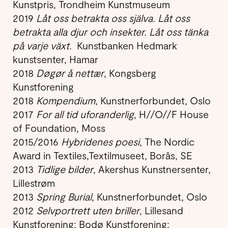
Kunstpris, Trondheim Kunstmuseum
2019
Låt oss betrakta oss själva. Låt oss
betrakta alla djur och insekter. Låt oss tänka
på varje växt.
Kunstbanken Hedmark
kunstsenter, Hamar
2018
Døgør å nettær
, Kongsberg
Kunstforening
2018
Kompendium
, Kunstnerforbundet, Oslo
2017
For all tid uforanderlig
, H//O//F House
of Foundation, Moss
2015/2016
Hybridenes poesi
, The Nordic
Award in Textiles,Textilmuseet, Borås, SE
2013
Tidlige bilder
, Akershus Kunstnersenter,
Lillestrøm
2013
Spring Burial
, Kunstnerforbundet, Oslo
2012
Selvportrett uten briller
, Lillesand
Kunstforening; Bodø Kunstforening;