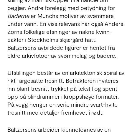
begjær. Andre fore­legg med betyd­ning for
Baderne
er Munchs motiver av svøm­mere
under vann. En viss rele­vans har også Anders
Zorns folke­lige ets­ninger av nakne kvinn­
eakter i Stock­holms skjær­gård hatt.
Baltzersens avbildede figurer er hentet fra
eldre arkiv­fotoer av svømme­lag og badere.
Utstillingen består av en arkitek­tonisk spiral av
rikt farge­satte tresnitt. Betrak­teren inviteres
inn blant tresnitt trykket på tekstil og spent
opp på blind­rammer i kropps­høye formater.
På vegg henger en serie mindre svart-hvite
tresnitt med detaljer frem­hevet i rødt.
Baltzersens arbeider kjenne­tegnes av en