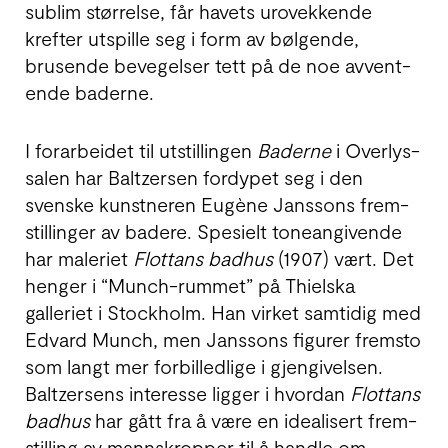
sublim stør­relse, får havets uro­vek­kende
krefter utspille seg i form av bøl­gende,
brusende beve­gelser tett på de noe av­vent­
ende baderne.
I forarbeidet til utstil­lingen
Baderne
i Overlys­
salen har Baltzersen fordypet seg i den
svenske kunstneren Eugène Janssons frem­
stillinger av badere. Spesielt tone­angiv­ende
har maleriet
Flottans badhus
(1907) vært. Det
henger i “Munch-rummet” på Thielska
galleriet i Stock­holm. Han virket samtidig med
Edvard Munch, men Janssons figurer fremsto
som langt mer for­bil­led­lige i gjen­givelsen.
Baltzersens inter­esse ligger i hvordan
Flottans
badhus
har gått fra å være en ideal­isert frem­
stilling av manns­krop­per til å handle om