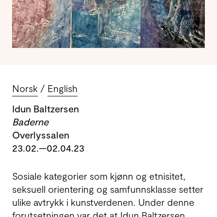
Norsk
English
Idun Baltzersen
Baderne
Overlyssalen
23.02.—02.04.23
Sosiale kategorier som kjønn og etnisitet,
seksuell orien­tering og sam­funns­klasse setter
ulike avtrykk i kunst­ver­denen. Under denne
forut­setningen var det at Idun Baltzersen