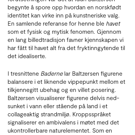
begynte å spore opp hvordan en norsk­født
iden­titet kan virke inn på kunst­neriske valg.
En samlende refe­ranse for henne ble
havet
som et fysisk og mytisk fenomen. Gjennom
en lang billed­tradisjon favner kjenn­skapen vi
har fått til havet alt fra det frykt­inngytende til
det ideali­serte.
I tresnittene
Baderne
lar Baltzersen figurene
balansere i et liknende vippe­punkt mellom et
til­kjenne­gitt ubehag og en villet posering.
Baltzersen visual­iserer figurene delvis ned­
sunket i vann eller stående på land i et
collage­aktig strand­miljø. Kropps­språket
signal­iserer en ambi­valens i møtet med det
ukon­trol­ler­bare natur­ele­mentet. Som en