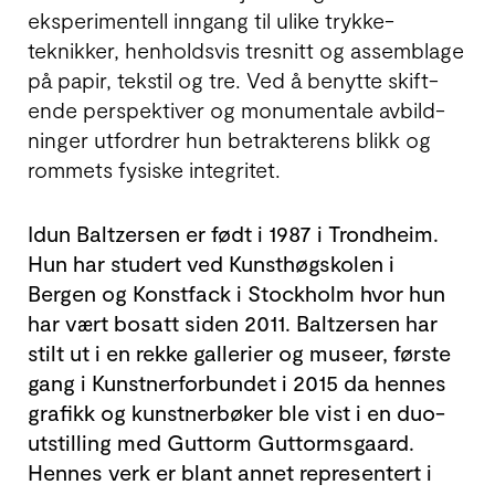
ekspe­ri­men­tell inngang til ulike trykke­
teknikker, hen­holds­vis tre­snitt og assem­blage
på papir, tekstil og tre. Ved å benytte skift­
ende pers­pek­tiver og monu­mentale av­bild­
ninger utfordrer hun betrak­terens blikk og
rommets fysiske inte­gritet.
Idun Baltzersen er født i 1987 i Trondheim.
Hun har studert ved Kunst­høg­skolen i
Bergen og Konst­fack i Stock­holm hvor hun
har vært bosatt siden 2011. Baltzersen har
stilt ut i en rekke gallerier og museer, første
gang i Kunstner­forbundet i 2015 da hennes
grafikk og kunstner­bøker ble vist i en duo­
utstilling med Guttorm Guttorms­gaard.
Hennes verk er blant annet repre­sentert i