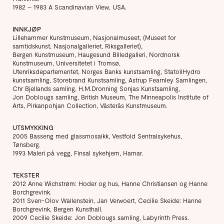
1982 – 1983 A Scandinavian View, USA.
INNKJØP
Lillehammer Kunstmuseum, Nasjonalmuseet, (Museet for
samtidskunst, Nasjonalgalleriet, Riksgalleriet),
Bergen Kunstmuseum, Haugesund Billedgalleri, Nordnorsk
Kunstmuseum, Universitetet i Tromsø,
Utenriksdepartementet, Norges Banks kunstsamling, StatoilHydro
kunstsamling, Storebrand Kunstsamling, Astrup Fearnley Samlingen,
Chr Bjellands samling, H.M.Dronning Sonjas Kunstsamling,
Jon Doblougs samling, British Museum, The Minneapolis Institute of
Arts, Pirkanpohjan Collection, Västerås Kunstmuseum.
UTSMYKKING
2005 Basseng med glassmosaikk, Vestfold Sentralsykehus,
Tønsberg.
1993 Maleri på vegg, Finsal sykehjem, Hamar.
TEKSTER
2012 Anne Wichstrøm: Hoder og hus, Hanne Christiansen og Hanne
Borchgrevink.
2011 Sven-Olov Wallenstein, Jan Verwoert, Cecilie Skeide: Hanne
Borchgrevink, Bergen Kunsthall.
2009 Cecilie Skeide: Jon Doblougs samling, Labyrinth Press.