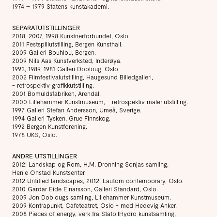
1974 – 1979 Statens kunstakademi.
SEPARATUTSTILLINGER
2018, 2007, 1998 Kunstnerforbundet, Oslo.
2011 Festspillutstilling, Bergen Kunsthall.
2009 Galleri Bouhlou, Bergen.
2009 Nils Aas Kunstverksted, Inderøya.
1993, 1989, 1981 Galleri Dobloug, Oslo.
2002 Filmfestivalutstilling, Haugesund Billedgalleri,
- retrospektiv grafikkutstilling.
2001 Bomuldsfabriken, Arendal.
2000 Lillehammer Kunstmuseum, - retrospektiv maleriutstilling.
1997 Galleri Stefan Andersson, Umeå, Sverige.
1994 Galleri Tysken, Grue Finnskog.
1992 Bergen Kunstforening.
1978 UKS, Oslo.
ANDRE UTSTILLINGER
2012: Landskap og Rom, H.M. Dronning Sonjas samling,
Henie Onstad Kunstsenter.
2012 Untitled landscapes, 2012, Lautom contemporary, Oslo.
2010 Gardar Eide Einarsson, Galleri Standard, Oslo.
2009 Jon Doblougs samling, Lillehammer Kunstmuseum.
2009 Kontrapunkt, Cafeteatret, Oslo - med Hedevig Anker.
2008 Pieces of energy, verk fra StatoilHydro kunstsamling,