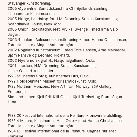
Stavanger kunstforening.
2006 Øyenvitne, Samtidskunst fra Chr Bjellands samling,
Lillehammer Kunstmuseum.
2005 Norge, Landskap fra H.M. Dronning Sonjas Kunstsamling;
Scandinavia House, New York.
2005 Union, Rackstadmuseet, Arvika, Sverige - med Irma Salo
Jæger .
2003 4 malere, Aalesunds kunstforening - med Hanne Christiansen,
Tore Hansen og Magne Vatneødegård.
2002 Rogaland Kunstmuseum - med Tore Hansen, Arne Malmedal,
Bjørn Ransve og Leonard Rickhard.
2002 Nyere norsk grafikk, Nasjonalgalleriet, Oslo.
2001 Impulser, H.M. Dronning Sonjas Kunstsamling,
Henie Onstad kunstsenter.
1993 Stillhetens Sprog, Kunstnernes Hus, Oslo.
1992 Holdepunkter, Museet for samtidskunst, Oslo.
1989 Northern Horizons. New Art from Norway, 369 Gallery,
Edinburgh,
Skotland - med Kjell Erik Killi Olsen, Kjell Torriset og Bjørn-Sigurd
Tufta.
1988 20.Festival International de la Peinture, - prisvinnerutstilling.
1986 4 Malere, Kunstnernes Hus, Oslo - med Hanne Christiansen,
Tore Hansen og Magne Vatneødegård.
1984 16. Festival International de la Peinture, Cagnes-sur-Mer,
Frankrike.