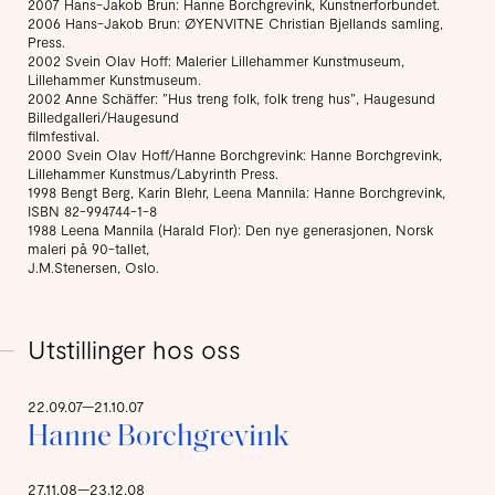
2007 Hans-Jakob Brun: Hanne Borchgrevink, Kunstnerforbundet.
2006 Hans-Jakob Brun: ØYENVITNE Christian Bjellands samling,
Press.
2002 Svein Olav Hoff: Malerier Lillehammer Kunstmuseum,
Lillehammer Kunstmuseum.
2002 Anne Schäffer: ”Hus treng folk, folk treng hus”, Haugesund
Billedgalleri/Haugesund
filmfestival.
2000 Svein Olav Hoff/Hanne Borchgrevink: Hanne Borchgrevink,
Lillehammer Kunstmus/Labyrinth Press.
1998 Bengt Berg, Karin Blehr, Leena Mannila: Hanne Borchgrevink,
ISBN 82-994744-1-8
1988 Leena Mannila (Harald Flor): Den nye generasjonen, Norsk
maleri på 90-tallet,
J.M.Stenersen, Oslo.
Utstillinger hos oss
22.09.07—21.10.07
Hanne Borchgrevink
27.11.08—23.12.08